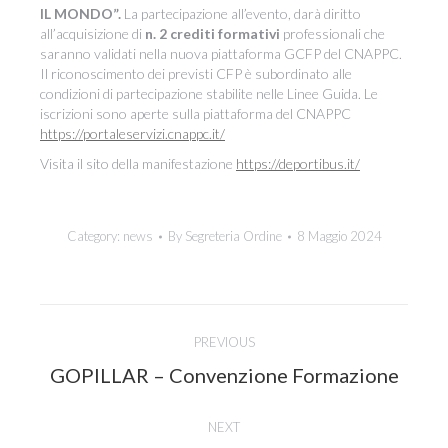
IL MONDO”.
La partecipazione all’evento, darà diritto
all’acquisizione di
n. 2 crediti formativi
professionali che
saranno validati nella nuova piattaforma GCFP del CNAPPC.
Il riconoscimento dei previsti CFP è subordinato alle
condizioni di partecipazione stabilite nelle Linee Guida. Le
iscrizioni sono aperte sulla piattaforma del CNAPPC
https://portaleservizi.cnappc.it/
Visita il sito della manifestazione
https://deportibus.it/
Category:
news
By
Segreteria Ordine
8 Maggio 2024
Post
PREVIOUS
navigation
Previous
GOPILLAR – Convenzione Formazione
post:
NEXT