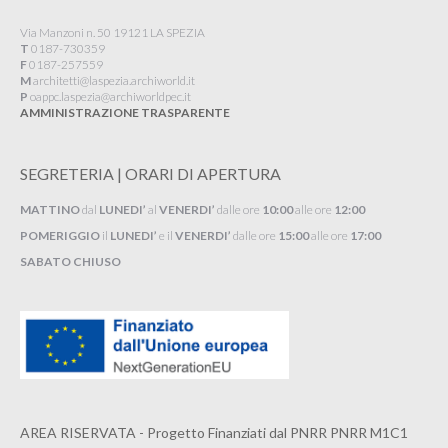
Via Manzoni n. 50 19121 LA SPEZIA
T
0187-730359
F
0187-257559
M
architetti@laspezia.archiworld.it
P
oappc.laspezia@archiworldpec.it​
AMMINISTRAZIONE TRASPARENTE
SEGRETERIA | ORARI DI APERTURA
MATTINO
dal
LUNEDI’
al
VENERDI’
dalle ore
10:00
alle ore
12:00
POMERIGGIO
il
LUNEDI’
e il
VENERDI’
dalle ore
15:00
alle ore
17:00
SABATO CHIUSO
AREA RISERVATA - Progetto Finanziati dal PNRR PNRR M1C1