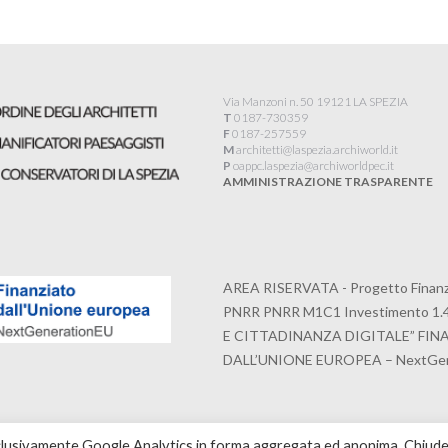
Via Manzoni n. 50 19121 LA SPEZIA
T
0187-730359
F
0187-257559
M
architetti@laspezia.archiworld.it
P
oappc.laspezia@archiworldpec.it​
AMMINISTRAZIONE TRASPARENTE
AREA RISERVATA - Progetto Finanzi
PNRR PNRR M1C1 Investimento 1.
E CITTADINANZA DIGITALE” FI
DALL’UNIONE EUROPEA – NextGen
, esclusivamente Google Analytics in forma aggregata ed anonima. Chiu