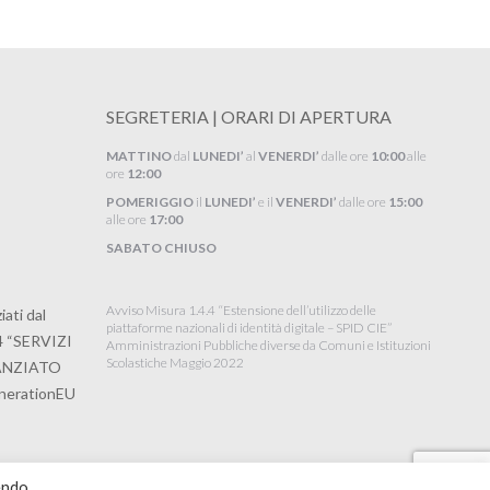
SEGRETERIA | ORARI DI APERTURA
MATTINO
dal
LUNEDI’
al
VENERDI’
dalle ore
10:00
alle
ore
12:00
POMERIGGIO
il
LUNEDI’
e il
VENERDI’
dalle ore
15:00
alle ore
17:00
SABATO CHIUSO
Avviso Misura 1.4.4 “Estensione dell’utilizzo delle
ati dal
piattaforme nazionali di identità digitale – SPID CIE”
4 “SERVIZI
Amministrazioni Pubbliche diverse da Comuni e Istituzioni
Scolastiche Maggio 2022
NANZIATO
erationEU
dendo