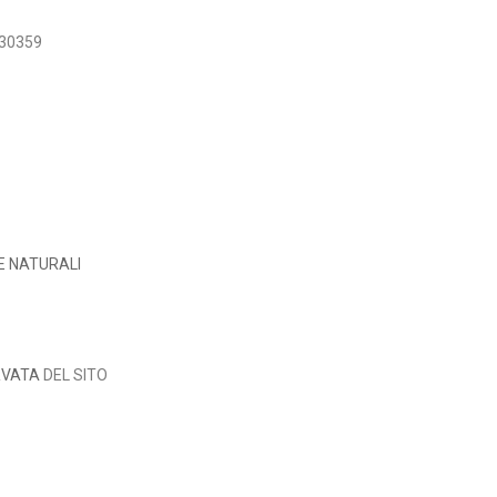
7730359
E NATURALI
RVATA
DEL SITO