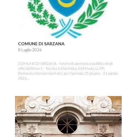
COMUNE DI SARZANA
8 Luglio 2026
COMUNE DI SARZANA – l’orario di apertura al pubblico degli
uffici dell’Area 3 – Tecnica (Urbanistica, Ed.Privata, LL.PP.,
Demanio, Manutenzioni etc), per il periodo 25 giugno – 31 agosto
2026…