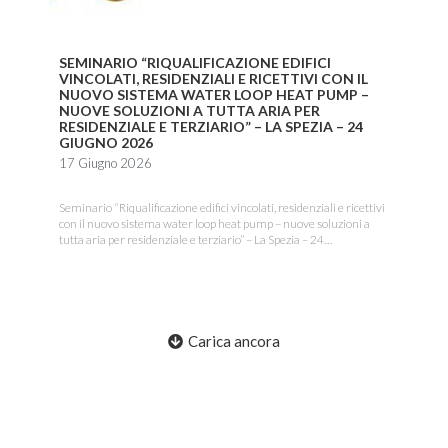
SEMINARIO “RIQUALIFICAZIONE EDIFICI
VINCOLATI, RESIDENZIALI E RICETTIVI CON IL
NUOVO SISTEMA WATER LOOP HEAT PUMP –
NUOVE SOLUZIONI A TUTTA ARIA PER
RESIDENZIALE E TERZIARIO” – LA SPEZIA – 24
GIUGNO 2026
17 Giugno 2026
Seminario “Riqualificazione edifici vincolati, residenziali e ricettivi
con il nuovo sistema water loop heat pump – nuove soluzioni a
tutta aria per residenziale e terziario” – La Spezia – 24…
Carica ancora