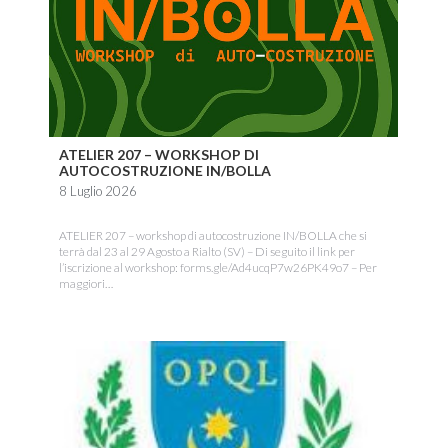
ATELIER 207 – WORKSHOP DI
AUTOCOSTRUZIONE IN/BOLLA
8 Luglio 2026
ATELIER 207 – workshop di autocostruzione IN/BOLLA che si
terrà dal 23 al 29 Agosto a Rialto (SV) – Di seguito il link per
l’iscrizione al workshop: forms.gle/Ad4ucqP7w26PK49o7 – Per
maggiori…