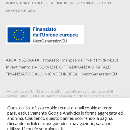
POMERIGGIO
il
LUNEDI’
e il
VENERDI’
dalle ore
15:00
alle ore
17:00
SABATO CHIUSO
AREA RISERVATA - Progetto Finanziati dal PNRR PNRR M1C1
Investimento 1.4 “SERVIZI E CITTADINANZA DIGITALE”
FINANZIATO DALL’UNIONE EUROPEA – NextGenerationEU
Avviso Misura 1.4.4 “Estensione dell’utilizzo delle piattaforme nazionali di
identità digitale – SPID CIE” Amministrazioni Pubbliche diverse da Comuni e
Istituzioni Scolastiche Maggio 2022
Questo sito utilizza cookie tecnici e, quali cookie di terze
parti, esclusivamente Google Analytics in forma aggregata ed
anonima. Chiudendo questo banner, scorrendo la pagina,
cliccando un link o proseguendo la navigazione, saranno
© 2020 ORDINE ARCHITETTI PPC DELLA SPEZIA -
WEBSITE BY
utilizzati i cookie sopraindicati.