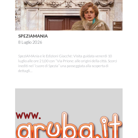
SPEZIAMANIA
8 Luglio 2026
SpeziAMAnia e le Edizioni Giacché: Visita guidata venerdì 10
luglio alle ore 21,00 con “Via Prione: alle origini della città. Scorci
inediti nel “cuore di Spezia” una passeggiata alla scoperta di
dettagli…