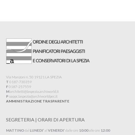
Via Manzoni n. 50 19121 LA SPEZIA
T
0187-730359
F
0187-257559
M
architetti@laspezia.archiworld.it
P
oappc.laspezia@archiworldpec.it​
AMMINISTRAZIONE TRASPARENTE
SEGRETERIA | ORARI DI APERTURA
MATTINO
dal
LUNEDI’
al
VENERDI’
dalle ore
10:00
alle ore
12:00