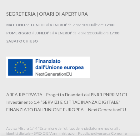
SEGRETERIA | ORARI DI APERTURA
MATTINO
dal
LUNEDI’
al
VENERDI’
dalle ore
10:00
alle ore
12:00
POMERIGGIO
il
LUNEDI’
e il
VENERDI’
dalle ore
15:00
alle ore
17:00
SABATO CHIUSO
AREA RISERVATA - Progetto Finanziati dal PNRR PNRR M1C1
Investimento 1.4 “SERVIZI E CITTADINANZA DIGITALE”
FINANZIATO DALL’UNIONE EUROPEA – NextGenerationEU
Avviso Misura 1.4.4 “Estensione dell’utilizzo delle piattaforme nazionali di
identità digitale – SPID CIE” Amministrazioni Pubbliche diverse da Comuni e
Istituzioni Scolastiche Maggio 2022