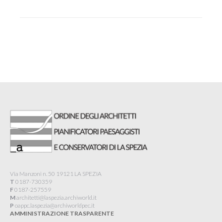
Via Manzoni n. 50 19121 LA SPEZIA
T
0187-730359
F
0187-257559
M
architetti@laspezia.archiworld.it
P
oappc.laspezia@archiworldpec.it​
AMMINISTRAZIONE TRASPARENTE