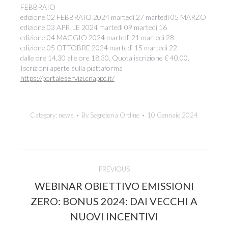
FEBBRAIO
edizione 02 FEBBRAIO 2024 martedì 27 martedì 05 MARZO
edizione 03 APRILE 2024 martedì 09 martedì 16
edizione 04 MAGGIO 2024 martedì 21 martedì 28
edizione 05 OTTOBRE 2024 martedì 15 martedì 22
dalle ore 14,30 alle ore 18,30. Quota iscrizione € 40,00.
Iscrizioni aperte sulla piattaforma
https://portaleservizi.cnappc.it/
Category:
news
By
Segreteria Ordine
10 Gennaio 2024
Post
PREVIOUS
navigation
WEBINAR OBIETTIVO EMISSIONI
Previous
ZERO: BONUS 2024: DAI VECCHI A
post:
NUOVI INCENTIVI