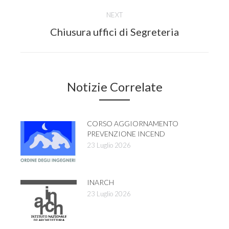
NEXT
Next
Chiusura uffici di Segreteria
post:
Notizie Correlate
CORSO AGGIORNAMENTO
PREVENZIONE INCEND
23 Luglio 2026
INARCH
23 Luglio 2026