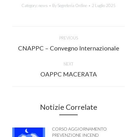
Category:
news
By
Segreteria Ordine
2 Luglio 2025
Post
PREVIOUS
navigation
Previous
CNAPPC – Convegno Internazionale
post:
NEXT
Next
OAPPC MACERATA
post:
Notizie Correlate
CORSO AGGIORNAMENTO
PREVENZIONE INCEND