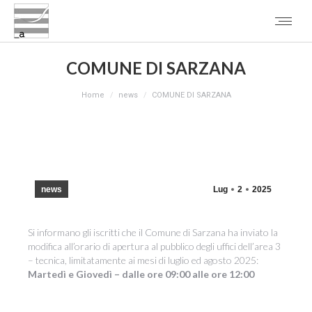
COMUNE DI SARZANA
You are here:
Home
news
COMUNE DI SARZANA
news
Lug
2
2025
Si informano gli iscritti che il Comune di Sarzana ha inviato la
modifica all’orario di apertura al pubblico degli uffici dell’area 3
– tecnica, limitatamente ai mesi di luglio ed agosto 2025:
Martedì e Giovedì – dalle ore 09:00 alle ore 12:00