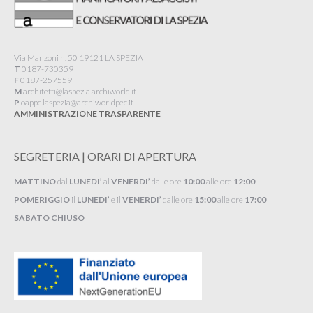
Via Manzoni n. 50 19121 LA SPEZIA
T
0187-730359
F
0187-257559
M
architetti@laspezia.archiworld.it
P
oappc.laspezia@archiworldpec.it​
AMMINISTRAZIONE TRASPARENTE
SEGRETERIA | ORARI DI APERTURA
MATTINO
dal
LUNEDI’
al
VENERDI’
dalle ore
10:00
alle ore
12:00
POMERIGGIO
il
LUNEDI’
e il
VENERDI’
dalle ore
15:00
alle ore
17:00
SABATO CHIUSO