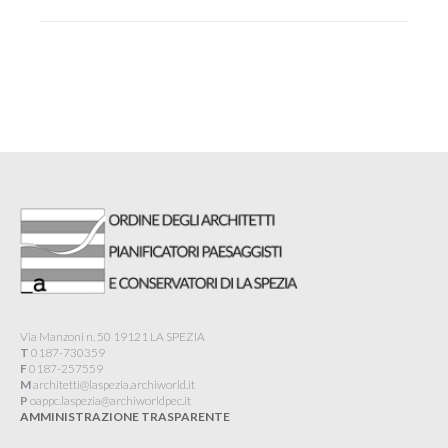
Via Manzoni n. 50 19121 LA SPEZIA
T
0187-730359
F
0187-257559
M
architetti@laspezia.archiworld.it
P
oappc.laspezia@archiworldpec.it​
AMMINISTRAZIONE TRASPARENTE