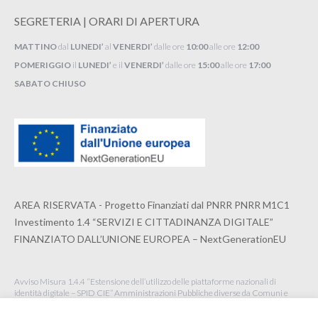
SEGRETERIA | ORARI DI APERTURA
MATTINO
dal
LUNEDI’
al
VENERDI’
dalle ore
10:00
alle ore
12:00
POMERIGGIO
il
LUNEDI’
e il
VENERDI’
dalle ore
15:00
alle ore
17:00
SABATO CHIUSO
AREA RISERVATA - Progetto Finanziati dal PNRR PNRR M1C1
Investimento 1.4 “SERVIZI E CITTADINANZA DIGITALE”
FINANZIATO DALL’UNIONE EUROPEA – NextGenerationEU
Avviso Misura 1.4.4 “Estensione dell’utilizzo delle piattaforme nazionali di
identità digitale – SPID CIE” Amministrazioni Pubbliche diverse da Comuni e
Istituzioni Scolastiche Maggio 2022