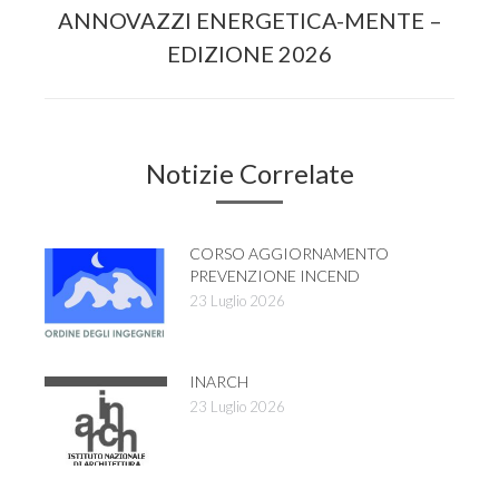
Next
ANNOVAZZI ENERGETICA-MENTE –
post:
EDIZIONE 2026
Notizie Correlate
CORSO AGGIORNAMENTO
PREVENZIONE INCEND
23 Luglio 2026
INARCH
23 Luglio 2026