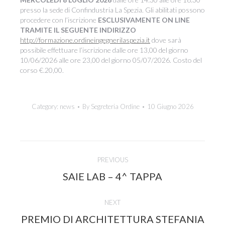
presso la sede di Confindustria La Spezia. Gli abilitati possono
procedere con l’iscrizione
ESCLUSIVAMENTE ON LINE
TRAMITE IL SEGUENTE INDIRIZZO
http://formazione.ordineingegnerilaspezia.it
dove sarà
possibile effettuare l’iscrizione dalle ore 13,00 del giorno
10/06/2026 alle ore 23,00 del giorno 05/07/2026. Costo del
corso €.20,00.
Category:
news
By
Segreteria Ordine
10 Giugno 2026
Post
PREVIOUS
navigation
Previous
SAIE LAB – 4^ TAPPA
post:
NEXT
PREMIO DI ARCHITETTURA STEFANIA