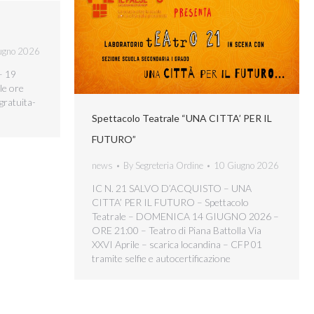
ugno 2026
– 19
le ore
gratuita-
Spettacolo Teatrale “UNA CITTA’ PER IL
FUTURO”
news
By
Segreteria Ordine
10 Giugno 2026
IC N. 21 SALVO D’ACQUISTO – UNA
CITTA’ PER IL FUTURO – Spettacolo
Teatrale – DOMENICA 14 GIUGNO 2026 –
ORE 21:00 – Teatro di Piana Battolla Via
XXVI Aprile – scarica locandina – CFP 01
tramite selfie e autocertificazione