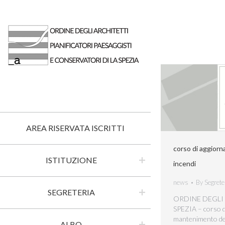
AREA RISERVATA ISCRITTI
corso di aggior
ISTITUZIONE
incendi
news
By
Segrete
SEGRETERIA
ORDINE DEGLI
SPEZIA – corso d
mantenimento dell
ALBO