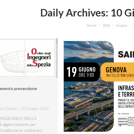
Daily Archives:
10 G
You are here:
Home
2026
Giugno
namento prevenzione
ria Ordine
10 Giugno 2026
 INGEGNERI DELLA
i aggiornamento per
’abilitazione nell’elenco