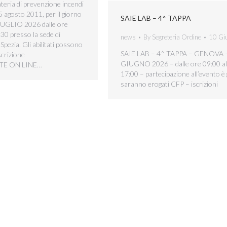
ateria di prevenzione incendi
 5 agosto 2011, per il giorno
SAIE LAB – 4^ TAPPA
GLIO 2026 dalle ore
:30 presso la sede di
news
By
Segreteria Ordine
10 Gi
Spezia. Gli abilitati possono
SAIE LAB – 4^ TAPPA – GENOVA 
scrizione
GIUGNO 2026 – dalle ore 09:00 al
TE ON LINE…
17:00 – partecipazione all’evento è 
saranno erogati CFP – iscrizioni