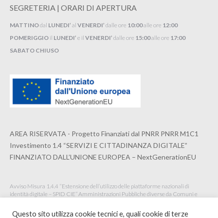
SEGRETERIA | ORARI DI APERTURA
MATTINO
dal
LUNEDI’
al
VENERDI’
dalle ore
10:00
alle ore
12:00
POMERIGGIO
il
LUNEDI’
e il
VENERDI’
dalle ore
15:00
alle ore
17:00
SABATO CHIUSO
AREA RISERVATA - Progetto Finanziati dal PNRR PNRR M1C1
Investimento 1.4 “SERVIZI E CITTADINANZA DIGITALE”
FINANZIATO DALL’UNIONE EUROPEA – NextGenerationEU
Avviso Misura 1.4.4 “Estensione dell’utilizzo delle piattaforme nazionali di
identità digitale – SPID CIE” Amministrazioni Pubbliche diverse da Comuni e
Istituzioni Scolastiche Maggio 2022
Questo sito utilizza cookie tecnici e, quali cookie di terze