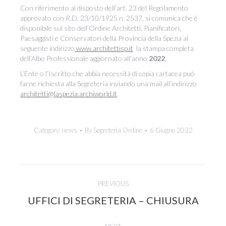
Con riferimento al disposto dell’art. 23 del Regolamento
approvato con R.D. 23/10/1925 n. 2537, si comunica che è
disponibile sul sito dell’Ordine Architetti, Pianificatori,
Paesaggisti e Conservatori della Provincia della Spezia al
seguente indirizzo
www.architettisp.it
la stampa completa
dell’Albo Professionale aggiornato all’anno
2022
.
L’Ente o l’Iscritto che abbia necessità di copia cartacea può
farne richiesta alla Segreteria inviando una mail all’indirizzo
architetti@laspezia.archiworld.it
.
Category:
news
By
Segreteria Ordine
6 Giugno 2022
Post
PREVIOUS
navigation
Previous
UFFICI DI SEGRETERIA – CHIUSURA
post: