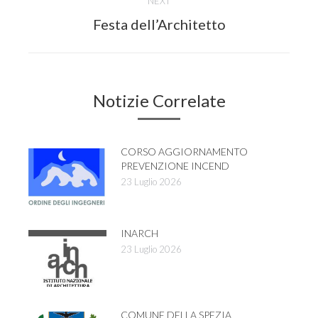
NEXT
Next
Festa dell’Architetto
post:
Notizie Correlate
CORSO AGGIORNAMENTO
PREVENZIONE INCEND
23 Luglio 2026
INARCH
23 Luglio 2026
COMUNE DELLA SPEZIA