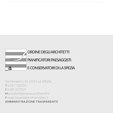
Via Manzoni n. 50 19121 LA SPEZIA
T
0187-730359
F
0187-257559
M
architetti@laspezia.archiworld.it
P
oappc.laspezia@archiworldpec.it​
AMMINISTRAZIONE TRASPARENTE