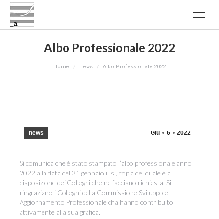
Albo Professionale 2022
You are here:
Home
news
Albo Professionale 2022
news
Giu
6
2022
Si comunica che è stato stampato l’albo professionale anno
2022 alla data del 31 gennaio u.s., copia del quale è a
disposizione dei Colleghi che ne facciano richiesta. Si
ringraziano i Colleghi della Commissione Sviluppo e
Aggiornamento Professionale cha hanno contribuito
attivamente alla sua grafica.