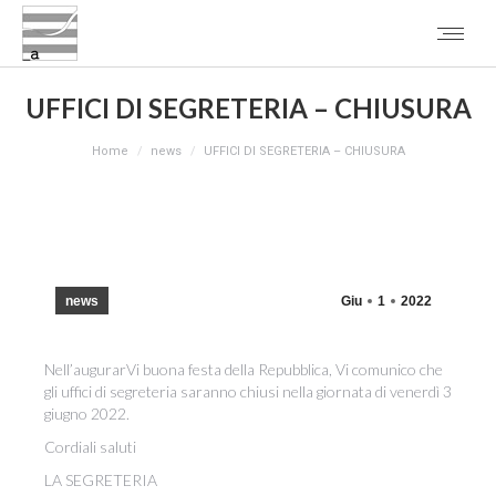
UFFICI DI SEGRETERIA – CHIUSURA
You are here:
Home
news
UFFICI DI SEGRETERIA – CHIUSURA
news
Giu
1
2022
Nell’augurarVi buona festa della Repubblica, Vi comunico che
gli uffici di segreteria saranno chiusi nella giornata di venerdì 3
giugno 2022.
Cordiali saluti
LA SEGRETERIA