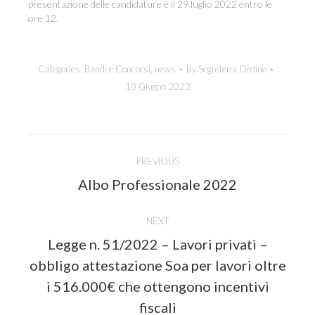
presentazione delle candidature è il 29 luglio 2022 entro le
ore 12.
Categories:
Bandi e Concorsi
,
news
By
Segreteria Ordine
10 Giugno 2022
Post
PREVIOUS
navigation
Previous
Albo Professionale 2022
post:
NEXT
Legge n. 51/2022 – Lavori privati –
obbligo attestazione Soa per lavori oltre
Next
i 516.000€ che ottengono incentivi
post:
fiscali