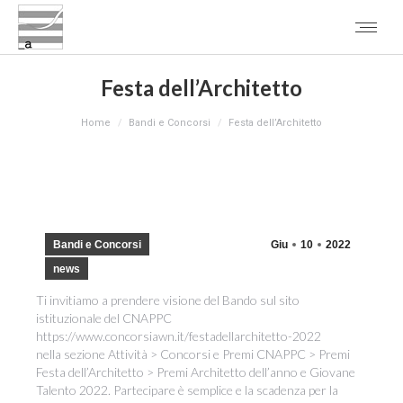
Festa dell’Architetto
You are here:
Home
Bandi e Concorsi
Festa dell’Architetto
Bandi e Concorsi
Giu
10
2022
news
Ti invitiamo a prendere visione del Bando sul sito
istituzionale del CNAPPC
https://www.concorsiawn.it/festadellarchitetto-2022
nella sezione Attività > Concorsi e Premi CNAPPC > Premi
Festa dell’Architetto > Premi Architetto dell’anno e Giovane
Talento 2022. Partecipare è semplice e la scadenza per la