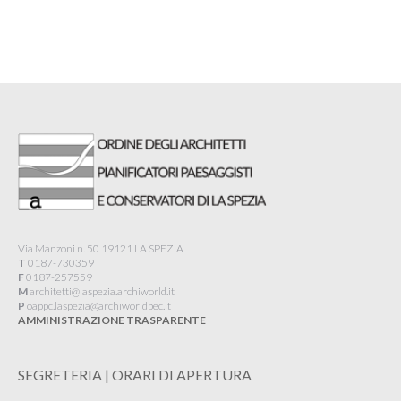
Via Manzoni n. 50 19121 LA SPEZIA
T
0187-730359
F
0187-257559
M
architetti@laspezia.archiworld.it
P
oappc.laspezia@archiworldpec.it​
AMMINISTRAZIONE TRASPARENTE
SEGRETERIA | ORARI DI APERTURA