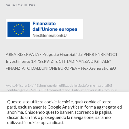
SABATO CHIUSO
AREA RISERVATA - Progetto Finanziati dal PNRR PNRR M1C1
Investimento 1.4 “SERVIZI E CITTADINANZA DIGITALE”
FINANZIATO DALL’UNIONE EUROPEA – NextGenerationEU
Avviso Misura 1.4.4 “Estensione dell’utilizzo delle piattaforme nazionali di
identità digitale – SPID CIE” Amministrazioni Pubbliche diverse da Comuni e
Istituzioni Scolastiche Maggio 2022
Questo sito utilizza cookie tecnici e, quali cookie di terze
parti, esclusivamente Google Analytics in forma aggregata ed
anonima. Chiudendo questo banner, scorrendo la pagina,
cliccando un link o proseguendo la navigazione, saranno
© 2020 ORDINE ARCHITETTI PPC DELLA SPEZIA -
WEBSITE BY
utilizzati i cookie sopraindicati.
INTERSTUDIO