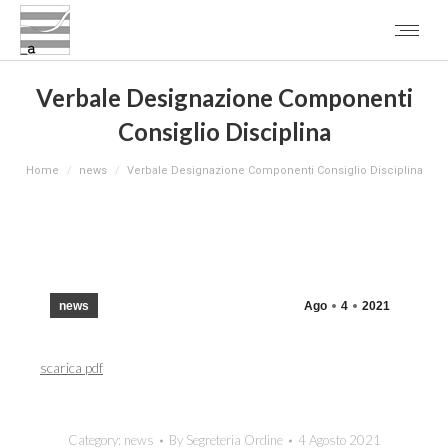
Verbale Designazione Componenti
Consiglio Disciplina
You are here:
Home
news
Verbale Designazione Componenti Consiglio Disciplina
news
Ago
4
2021
scarica pdf
Category:
news
By
Segreteria Ordine
4 Agosto 2021