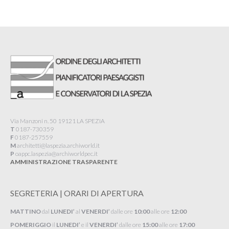
Via Manzoni n. 50 19121 LA SPEZIA
T
0187-730359
F
0187-257559
M
architetti@laspezia.archiworld.it
P
oappc.laspezia@archiworldpec.it​
AMMINISTRAZIONE TRASPARENTE
SEGRETERIA | ORARI DI APERTURA
MATTINO
dal
LUNEDI’
al
VENERDI’
dalle ore
10:00
alle ore
12:00
POMERIGGIO
il
LUNEDI’
e il
VENERDI’
dalle ore
15:00
alle ore
17:00