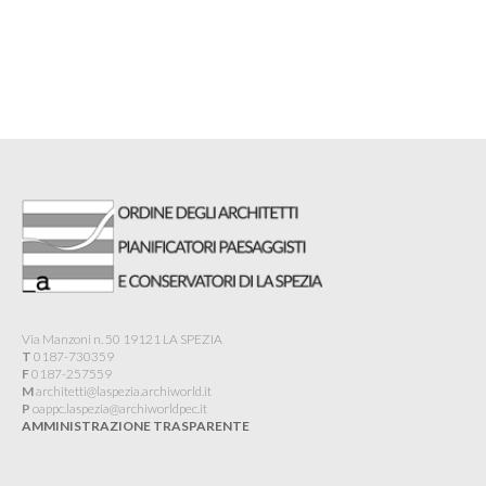
Via Manzoni n. 50 19121 LA SPEZIA
T
0187-730359
F
0187-257559
M
architetti@laspezia.archiworld.it
P
oappc.laspezia@archiworldpec.it​
AMMINISTRAZIONE TRASPARENTE