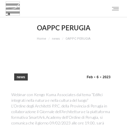
OAPPC PERUGIA
You are here:
Home
news
OAPPC PERUGIA
news
Feb
6
2023
Webinar con Kengo Kuma Associates dal tema “Edifici
integrati nella natura e nella cultura del luogo”
L’Ordine degli Architetti P.P.C. della Provincia di Perugia in
collaborazione il Giornale dell’Architettura e la piattaforma
formativa SmartArk.Academy dell’Ordine di Perugia, si
comunica che il giorno 09/02/2023 alle ore 19.00, sarà