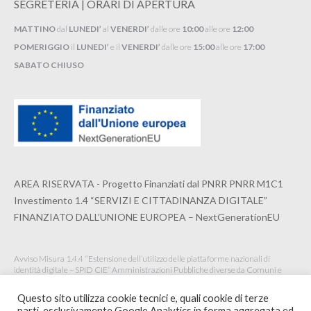
SEGRETERIA | ORARI DI APERTURA
MATTINO
dal
LUNEDI’
al
VENERDI’
dalle ore
10:00
alle ore
12:00
POMERIGGIO
il
LUNEDI’
e il
VENERDI’
dalle ore
15:00
alle ore
17:00
SABATO CHIUSO
AREA RISERVATA - Progetto Finanziati dal PNRR PNRR M1C1
Investimento 1.4 “SERVIZI E CITTADINANZA DIGITALE”
FINANZIATO DALL’UNIONE EUROPEA – NextGenerationEU
Avviso Misura 1.4.4 “Estensione dell’utilizzo delle piattaforme nazionali di
identità digitale – SPID CIE” Amministrazioni Pubbliche diverse da Comuni e
Istituzioni Scolastiche Maggio 2022
Questo sito utilizza cookie tecnici e, quali cookie di terze
parti, esclusivamente Google Analytics in forma aggregata ed