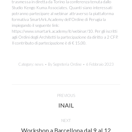
trasmessa in diretta da Torino la conferenza tenuta dallo
Studio Kengo Kuma Associates. Quanti siano interessati
potranno partecipare al webinar attraverso la piattaforma
formativa SmartArk.Academy dell’Ordine di Perugia la
impiegando il seguente link:
https://www.smartark.academy/it/webinar/10. Per gli iscritti
agli Ordini degli Architetti la partecipazione da diritto a 2 CFP.
Il contributo di partecipazione è di € 15,00.
Category:
news
By
Segreteria Ordine
6 Febbraio 2023
Post
PREVIOUS
navigation
Previous
INAIL
post:
NEXT
Workshop a Barcellona dal 9 al 12