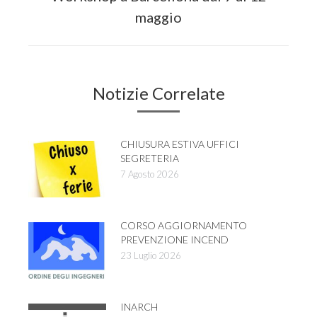
Next
maggio
post:
Notizie Correlate
CHIUSURA ESTIVA UFFICI
SEGRETERIA
7 Agosto 2026
CORSO AGGIORNAMENTO
PREVENZIONE INCEND
23 Luglio 2026
INARCH