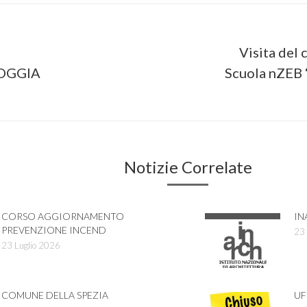
on
Visita del 
Next
OGGIA
Scuola nZEB 
post:
Notizie Correlate
CORSO AGGIORNAMENTO
IN
PREVENZIONE INCEND
23 
23 Luglio 2026
COMUNE DELLA SPEZIA
UF