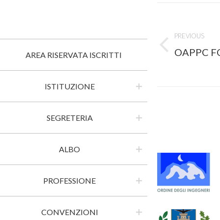
Post
navigati
PREVIOUS
Previous
OAPPC F
AREA RISERVATA ISCRITTI
post:
ISTITUZIONE
SEGRETERIA
ALBO
PROFESSIONE
CONVENZIONI