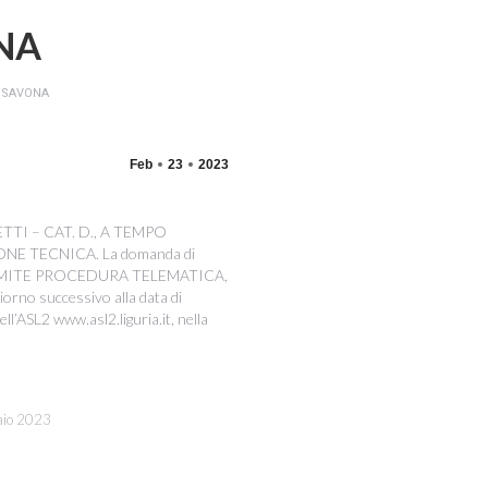
NA
 SAVONA
Feb
23
2023
TI – CAT. D., A TEMPO
 TECNICA. La domanda di
 TRAMITE PROCEDURA TELEMATICA,
giorno successivo alla data di
ll’ASL2 www.asl2.liguria.it, nella
aio 2023