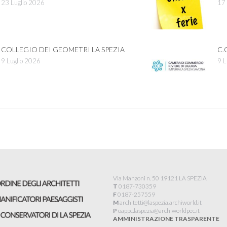
23 Luglio 2026
17 
COLLEGIO DEI GEOMETRI LA SPEZIA
C.
9 Luglio 2026
9 L
Via Manzoni n. 50 19121 LA SPEZIA
T
0187-730359
F
0187-257559
M
architetti@laspezia.archiworld.it
P
oappc.laspezia@archiworldpec.it​
AMMINISTRAZIONE TRASPARENTE