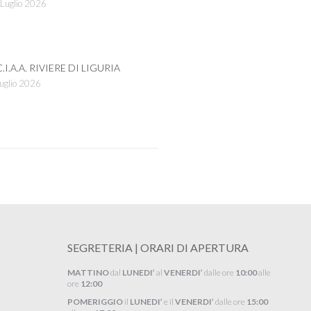
Luglio 2026
C.I.A.A. RIVIERE DI LIGURIA
uglio 2026
SEGRETERIA | ORARI DI APERTURA
MATTINO
dal
LUNEDI’
al
VENERDI’
dalle ore
10:00
alle
ore
12:00
POMERIGGIO
il
LUNEDI’
e il
VENERDI’
dalle ore
15:00