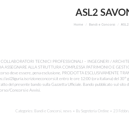
ASL2 SAVO
You are here:
Home
Bandi e Concorsi
ASL2
5 COLLABORATORI TECNICI PROFESSIONALI – INGEGNERI / ARCHITET
A ASSEGNARE ALLA STRUTTURA COMPLESSA PATRIMONIO E GESTIONE
 concorso deve essere, pena esclusione, PRODOTTA ESCLUSIVAMENTE
s://asl2liguria.iscrizioneconcorsi.it entro le ore 12:00 (ora italiana) del 30° 
ratto del presente bando sulla Gazzetta Ufficiale. Bando pubblicato sul sito de
corso/Concorsi e Avvisi.
Categories:
Bandi e Concorsi
,
news
By
Segreteria Ordine
23 Febbr