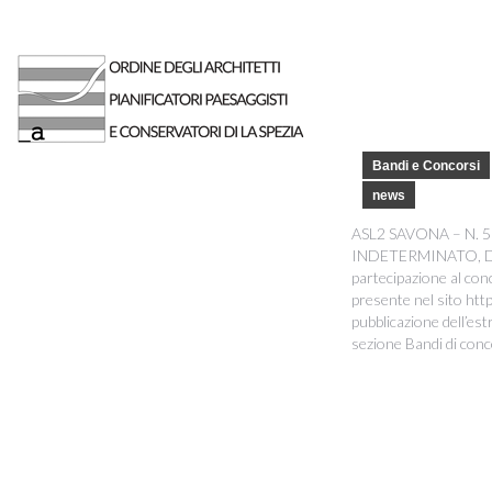
Bandi e Concorsi
news
ASL2 SAVONA – N. 
INDETERMINATO, D
partecipazione al
presente nel sito http
pubblicazione dell’est
sezione Bandi di con