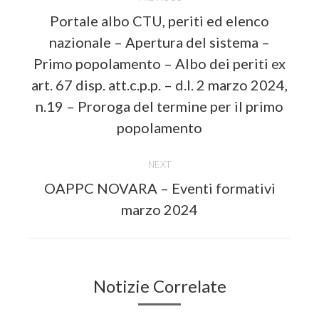
navigation
Portale albo CTU, periti ed elenco
nazionale – Apertura del sistema –
Primo popolamento – Albo dei periti ex
Previous
art. 67 disp. att.c.p.p. – d.l. 2 marzo 2024,
post:
n.19 – Proroga del termine per il primo
popolamento
NEXT
OAPPC NOVARA – Eventi formativi
Next
marzo 2024
post:
Notizie Correlate