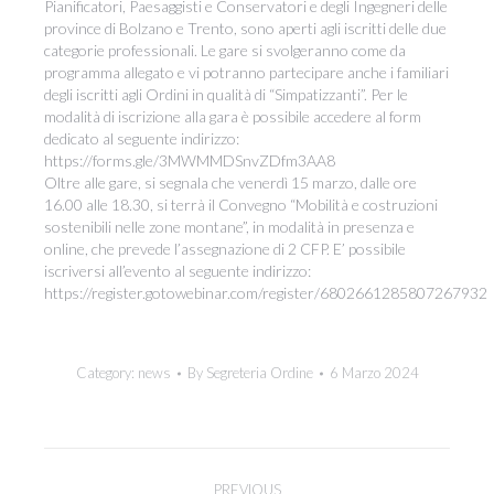
Pianificatori, Paesaggisti e Conservatori e degli Ingegneri delle
province di Bolzano e Trento, sono aperti agli iscritti delle due
categorie professionali. Le gare si svolgeranno come da
programma allegato e vi potranno partecipare anche i familiari
degli iscritti agli Ordini in qualità di “Simpatizzanti”. Per le
modalità di iscrizione alla gara è possibile accedere al form
dedicato al seguente indirizzo:
https://forms.gle/3MWMMDSnvZDfm3AA8
Oltre alle gare, si segnala che venerdì 15 marzo, dalle ore
16.00 alle 18.30, si terrà il Convegno “Mobilità e costruzioni
sostenibili nelle zone montane”, in modalità in presenza e
online, che prevede l’assegnazione di 2 CFP. E’ possibile
iscriversi all’evento al seguente indirizzo:
https://register.gotowebinar.com/register/6802661285807267932
Category:
news
By
Segreteria Ordine
6 Marzo 2024
Post
PREVIOUS