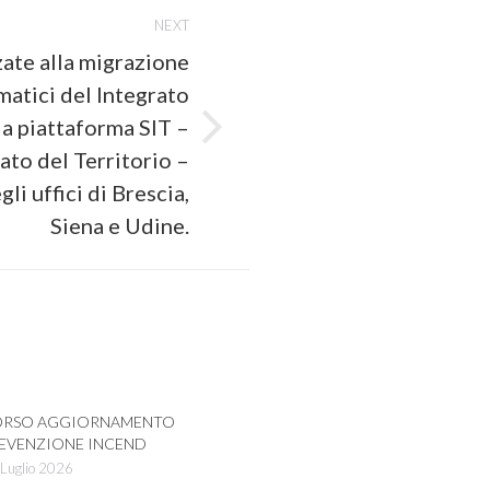
NEXT
zzate alla migrazione
matici del Integrato
la piattaforma SIT –
ato del Territorio –
li uffici di Brescia,
Siena e Udine.
RSO AGGIORNAMENTO
EVENZIONE INCEND
Luglio 2026