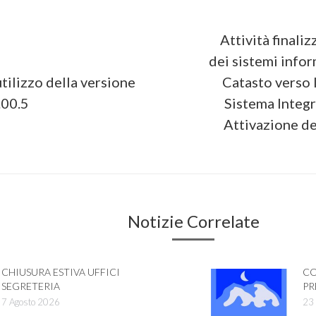
on
Attività finali
dei sistemi infor
tilizzo della versione
Catasto verso 
Next
.00.5
Sistema Integr
post:
Attivazione deg
Notizie Correlate
CHIUSURA ESTIVA UFFICI
CO
SEGRETERIA
PR
7 Agosto 2026
23 