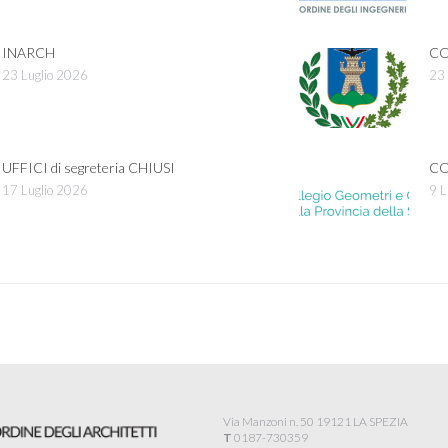
INARCH
CO
23 Luglio 2026
23 
UFFICI di segreteria CHIUSI
CO
17 Luglio 2026
9 L
Via Manzoni n. 50 19121 LA SPEZIA
T
0187-730359