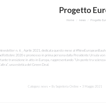
Progetto Eu
You are here:
Home
news
Progetto Eu
la Newsletter n. 6 _ Aprile 2021, dedicata questo mese al #NewEuropeanBau
ell’ottobre 2020 e promosso in prima persona dalla Presidente Ursula von 
ante transizione in atto in Europa, rappresentando “Un ponte tra scienza e
l’altra”, una estetica del Green Deal.
Category:
news
By
Segreteria Ordine
3 Maggio 2021