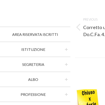
Post
navigati
PREVIOUS
Corretto u
Previous
Do.C.Fa. 4
post:
AREA RISERVATA ISCRITTI
ISTITUZIONE
SEGRETERIA
ALBO
PROFESSIONE