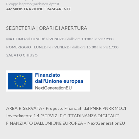
P
oappc.laspezia@archiworldpec.it​
AMMINISTRAZIONE TRASPARENTE
SEGRETERIA | ORARI DI APERTURA
MATTINO
dal
LUNEDI’
al
VENERDI’
dalle ore
10:00
alle ore
12:00
POMERIGGIO
il
LUNEDI’
e il
VENERDI’
dalle ore
15:00
alle ore
17:00
SABATO CHIUSO
AREA RISERVATA - Progetto Finanziati dal PNRR PNRR M1C1
Investimento 1.4 “SERVIZI E CITTADINANZA DIGITALE”
FINANZIATO DALL’UNIONE EUROPEA – NextGenerationEU