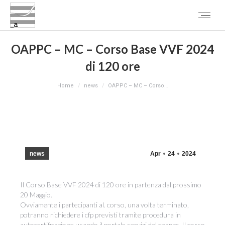
OAPPC – MC – Corso Base VVF 2024
di 120 ore
You are here:
Home
news
OAPPC – MC – Corso…
news
Apr
24
2024
Il Corso Base VVF 2024 di 120 ore in partenza dal prossimo
20 Maggio.
Ovviamente i partecipanti al. corso, una volta terminato,
potranno richiedere i cfp previsti tramite procedura in
autocertificazione usando il portale servizi del cnappc. Il corso