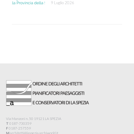
9 Luglio 2026
Via Manzoni n. 50 19121 LA SPEZIA
T
0187-730359
F
0187-257559
M
architetti@laspezia.archiworld.it