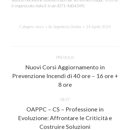
è organizzato dalla E-train (071-4604349)
Category:
news
By
Segreteria Ordine
24 Aprile 2024
Post
PREVIOUS
navigation
Nuovi Corsi Aggiornamento in
Previous
Prevenzione Incendi di 40 ore – 16 ore +
post:
8 ore
NEXT
OAPPC – CS – Professione in
Evoluzione: Affrontare le Criticità e
Costruire Soluzioni