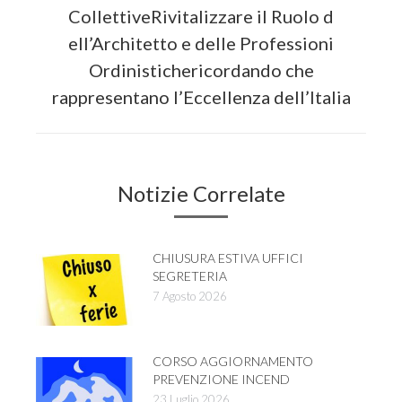
Next
CollettiveRivitalizzare il Ruolo d
post:
ell’Architetto e delle Professioni
Ordinistichericordando che
rappresentano l’Eccellenza dell’Italia
Notizie Correlate
CHIUSURA ESTIVA UFFICI
SEGRETERIA
7 Agosto 2026
CORSO AGGIORNAMENTO
PREVENZIONE INCEND
23 Luglio 2026