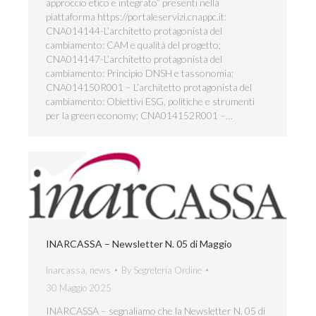
approccio etico e integrato” presenti nella
piattaforma https://portaleservizi.cnappc.it:
CNA014144-L’architetto protagonista del
cambiamento: CAM e qualità del progetto;
CNA014147-L’architetto protagonista del
cambiamento: Principio DNSH e tassonomia;
CNA014150R001 – L’architetto protagonista del
cambiamento: Obiettivi ESG, politiche e strumenti
per la green economy; CNA014152R001 –…
INARCASSA – Newsletter N. 05 di Maggio
Inarcassa
,
news
By
Segreteria Ordine
30 Maggio 2025
INARCASSA – segnaliamo che la Newsletter N. 05 di