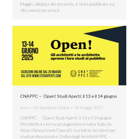
Maggio, allegata alla presente, è stata pubblicata sul
sito www.inarcassa.it
CNAPPC – Open! Studi Aperti: il 13 e il 14 giugno
news
By
Segreteria Ordine
30 Maggio 2025
CNAPPC – Open! Studi Aperti: il 13 e il 14 giugno
l’Architettura torna protagonista in tutta Italia Su
https://tinyurl.com/Open25-Iscriviti le iscrizioni per
studi professionali e Ordini degli Architetti PPC –