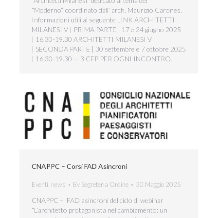
“Architetti Milanesi” dedicato al tema del
“Moderno”, coordinato dall’ arch. Maurizio Carones.
Informazioni utili al seguente LINK ARCHITETTI
MILANESI V | PRIMA PARTE | 17 e 24 giugno 2025
| 16.30-19.30 ARCHITETTI MILANESI V
| SECONDA PARTE | 30 settembre e 7 ottobre 2025
| 16.30-19.30 – 3 CFP PER OGNI INCONTRO.
CNAPPC – Corsi FAD Asincroni
Eventi
,
news
By
Segreteria Ordine
30 Maggio 2025
CNAPPC – FAD asincroni del ciclo di webinar
“L’architetto protagonista nel cambiamento: un