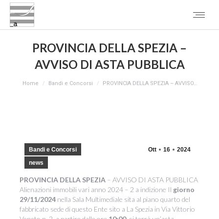
PROVINCIA DELLA SPEZIA –
AVVISO DI ASTA PUBBLICA
You are here:
Home
Bandi e Concorsi
PROVINCIA DELLA SPEZIA – AVVISO…
Bandi e Concorsi
Ott
16
2024
news
PROVINCIA DELLA SPEZIA
– AVVISO DI ASTA PUBBLICA
Alienazioni immobili vari anno 2024 – 2 a indizione Il
giorno
29/11/2024
nella Sala Multimediale sita al piano quarto del
fabbricato sede di questo Ente sito a La Spezia in Via Vittorio
Veneto n. 2, a partire dalle ore
10:00
, si terrà un’asta