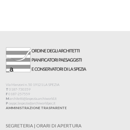
Via Manzoni n. 50 19121 LA SPEZIA
T
0187-730359
F
0187-257559
M
architetti@laspezia.archiworld.it
P
oappc.laspezia@archiworldpec.it​
AMMINISTRAZIONE TRASPARENTE
SEGRETERIA | ORARI DI APERTURA