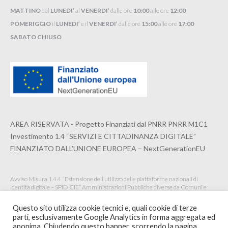
MATTINO
dal
LUNEDI’
al
VENERDI’
dalle ore
10:00
alle ore
12:00
POMERIGGIO
il
LUNEDI’
e il
VENERDI’
dalle ore
15:00
alle ore
17:00
SABATO CHIUSO
AREA RISERVATA - Progetto Finanziati dal PNRR PNRR M1C1
Investimento 1.4 “SERVIZI E CITTADINANZA DIGITALE”
FINANZIATO DALL’UNIONE EUROPEA – NextGenerationEU
Avviso Misura 1.4.4 “Estensione dell’utilizzo delle piattaforme nazionali di
identità digitale – SPID CIE” Amministrazioni Pubbliche diverse da Comuni e
Istituzioni Scolastiche Maggio 2022
Questo sito utilizza cookie tecnici e, quali cookie di terze
parti, esclusivamente Google Analytics in forma aggregata ed
anonima. Chiudendo questo banner, scorrendo la pagina,