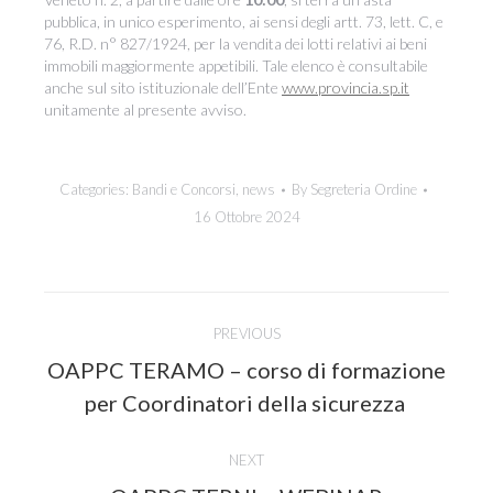
pubblica, in unico esperimento, ai sensi degli artt. 73, lett. C, e
76, R.D. n° 827/1924, per la vendita dei lotti relativi ai beni
immobili maggiormente appetibili. Tale elenco è consultabile
anche sul sito istituzionale dell’Ente
www.provincia.sp.it
unitamente al presente avviso.
Categories:
Bandi e Concorsi
,
news
By
Segreteria Ordine
16 Ottobre 2024
Post
PREVIOUS
navigation
OAPPC TERAMO – corso di formazione
Previous
per Coordinatori della sicurezza
post:
NEXT
Next