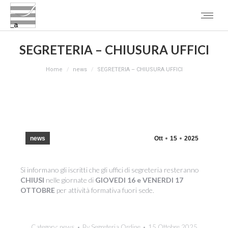
SEGRETERIA – CHIUSURA UFFICI
You are here:
Home
news
SEGRETERIA – CHIUSURA UFFICI
news
Ott
15
2025
Si informano gli iscritti che gli uffici di segreteria resteranno
CHIUSI
nelle giornate di
GIOVEDI 16 e VENERDI 17
OTTOBRE
per attività formativa fuori sede.
Category:
news
By
Segreteria Ordine
15 Ottobre 2025