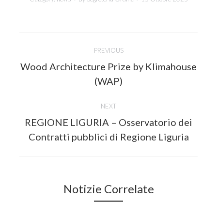
Post
PREVIOUS
navigation
Wood Architecture Prize by Klimahouse
Previous
(WAP)
post:
NEXT
REGIONE LIGURIA – Osservatorio dei
Next
Contratti pubblici di Regione Liguria
post:
Notizie Correlate