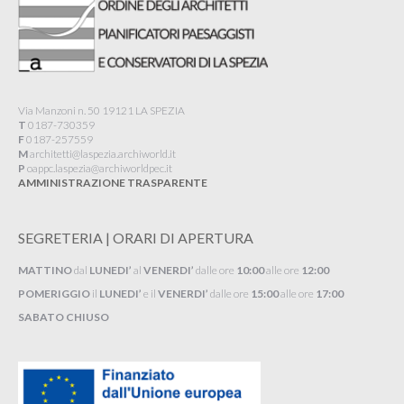
Via Manzoni n. 50 19121 LA SPEZIA
T
0187-730359
F
0187-257559
M
architetti@laspezia.archiworld.it
P
oappc.laspezia@archiworldpec.it​
AMMINISTRAZIONE TRASPARENTE
SEGRETERIA | ORARI DI APERTURA
MATTINO
dal
LUNEDI’
al
VENERDI’
dalle ore
10:00
alle ore
12:00
POMERIGGIO
il
LUNEDI’
e il
VENERDI’
dalle ore
15:00
alle ore
17:00
SABATO CHIUSO