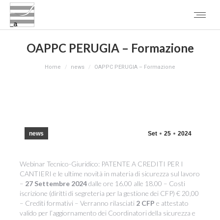
OAPPC PERUGIA – Formazione
You are here:
Home
news
OAPPC PERUGIA – Formazione
news
Set
25
2024
Webinar Tecnico-Giuridico: PATENTE A CREDITI PER I
CANTIERI e le ultime novità in materia di sicurezza sul lavoro
–
27 Settembre 2024
dalle ore 16.00 alle 18.00 – Costi
iscrizione (diritti di segreteria per la gestione dei CFP) € 20,00
– Crediti formativi – Verranno rilasciati
2 CFP
e attestato
valido per l’aggiornamento dei Coordinatori della sicurezza e