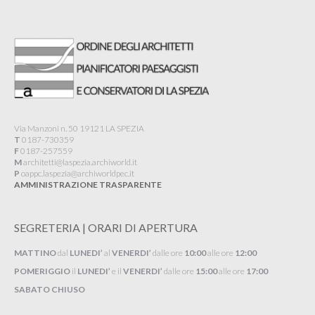
Via Manzoni n. 50 19121 LA SPEZIA
T
0187-730359
F
0187-257559
M
architetti@laspezia.archiworld.it
P
oappc.laspezia@archiworldpec.it​
AMMINISTRAZIONE TRASPARENTE
SEGRETERIA | ORARI DI APERTURA
MATTINO
dal
LUNEDI’
al
VENERDI’
dalle ore
10:00
alle ore
12:00
POMERIGGIO
il
LUNEDI’
e il
VENERDI’
dalle ore
15:00
alle ore
17:00
SABATO CHIUSO