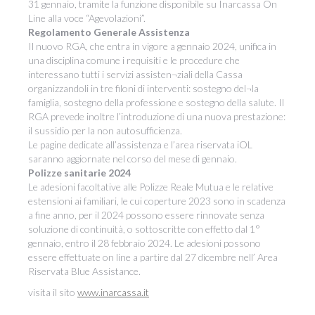
31 gennaio, tramite la funzione disponibile su Inarcassa On
Line alla voce “Agevolazioni”.
Regolamento Generale Assistenza
Il nuovo RGA, che entra in vigore a gennaio 2024, unifica in
una disciplina comune i requisiti e le procedure che
interessano tutti i servizi assisten¬ziali della Cassa
organizzandoli in tre filoni di interventi: sostegno del¬la
famiglia, sostegno della professione e sostegno della salute. Il
RGA prevede inoltre l’introduzione di una nuova prestazione:
il sussidio per la non autosufficienza.
Le pagine dedicate all’assistenza e l’area riservata iOL
saranno aggiornate nel corso del mese di gennaio.
Polizze sanitarie 2024
Le adesioni facoltative alle Polizze Reale Mutua e le relative
estensioni ai familiari, le cui coperture 2023 sono in scadenza
a fine anno, per il 2024 possono essere rinnovate senza
soluzione di continuità, o sottoscritte con effetto dal 1°
gennaio, entro il 28 febbraio 2024. Le adesioni possono
essere effettuate on line a partire dal 27 dicembre nell’ Area
Riservata Blue Assistance.
visita il sito
www.inarcassa.it