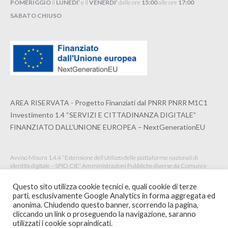
POMERIGGIO
il
LUNEDI’
e il
VENERDI’
dalle ore
15:00
alle ore
17:00
SABATO CHIUSO
AREA RISERVATA - Progetto Finanziati dal PNRR PNRR M1C1
Investimento 1.4 “SERVIZI E CITTADINANZA DIGITALE”
FINANZIATO DALL’UNIONE EUROPEA – NextGenerationEU
Avviso Misura 1.4.4 “Estensione dell’utilizzo delle piattaforme nazionali di
identità digitale – SPID CIE” Amministrazioni Pubbliche diverse da Comuni e
Istituzioni Scolastiche Maggio 2022
Questo sito utilizza cookie tecnici e, quali cookie di terze
parti, esclusivamente Google Analytics in forma aggregata ed
anonima. Chiudendo questo banner, scorrendo la pagina,
cliccando un link o proseguendo la navigazione, saranno
© 2020 ORDINE ARCHITETTI PPC DELLA SPEZIA -
WEBSITE BY
utilizzati i cookie sopraindicati.