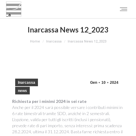
Inarcassa News 12_2023
You are here:
Home
Inarcassa
Inarcassa News 12_2023
Inarcassa
Gen
10
2024
news
Richiesta per i minimi 2024 in sei rate
Anche per il 2024 sarà possibile versare i contributi minimi in
6 rate bimestrali tramite SDD, anziché in 2 semestrali.
L’opzione, valida per tutti gli iscritti (inclusi i pensionati),
prevede rate di pari importo, senza interessi: prima scadenza
28.2.2024, ultima il 31.12.2024. Basta farne richiesta entro il