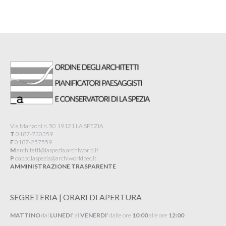
Via Manzoni n. 50 19121 LA SPEZIA
T
0187-730359
F
0187-257559
M
architetti@laspezia.archiworld.it
P
oappc.laspezia@archiworldpec.it​
AMMINISTRAZIONE TRASPARENTE
SEGRETERIA | ORARI DI APERTURA
MATTINO
dal
LUNEDI’
al
VENERDI’
dalle ore
10:00
alle ore
12:00