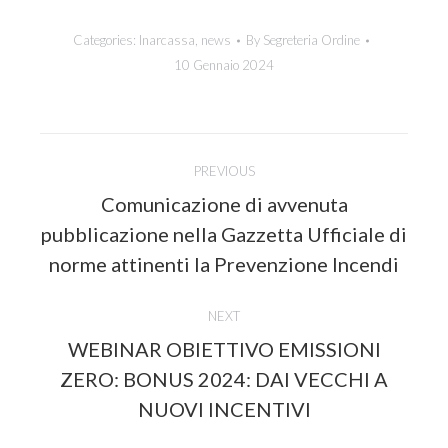
Categories:
Inarcassa
,
news
By
Segreteria Ordine
10 Gennaio 2024
Post
PREVIOUS
navigation
Comunicazione di avvenuta
Previous
pubblicazione nella Gazzetta Ufficiale di
post:
norme attinenti la Prevenzione Incendi
NEXT
WEBINAR OBIETTIVO EMISSIONI
Next
ZERO: BONUS 2024: DAI VECCHI A
post:
NUOVI INCENTIVI