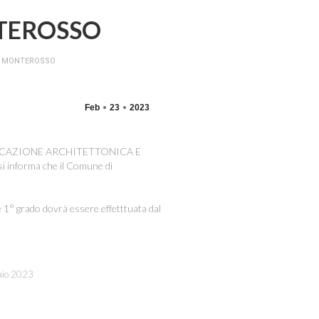
TEROSSO
I MONTEROSSO
Feb
23
2023
ICAZIONE ARCHITETTONICA E
forma che il Comune di
 1° grado dovrà essere effetttuata dal
aio 2023