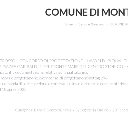
COMUNE DI MON
You are here:
Home
Bandi e Concorsi
COMUNE D
ROSSO – CONCORSO DI PROGETTAZIONE – LAVORI DI RIQUALIF
PIAZZA GARIBALDI E DEL FRONTE MARE DEL CENTRO STORICO – si in
ato il la documentazione relativa sulla piattaforma:
oncorsidiprogettazione.it/concorso-di-progettazione/dettagli/96
a domanda di partecipazione e contestuale invio elaborati e documentazione
l 18 aprile 2023
Categories:
Bandi e Concorsi
,
news
By
Segreteria Ordine
23 Febbr