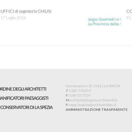
UFFICI di segreteria CHIUSI
CO
17 Luglio 2026
9 L
Via Manzoni n. 50 19121 LA SPEZIA
T
0187-730359
F
0187-257559
M
architetti@laspezia.archiworld.it
P
oappc.laspezia@archiworldpec.it​
AMMINISTRAZIONE TRASPARENTE