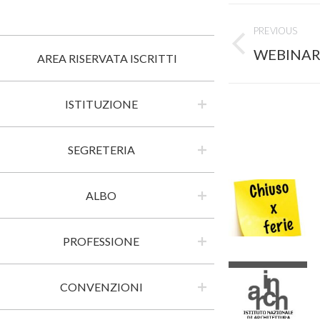
Post
PREVIOUS
navigati
Previous
WEBINAR –
AREA RISERVATA ISCRITTI
post:
ISTITUZIONE
SEGRETERIA
ALBO
PROFESSIONE
CONVENZIONI