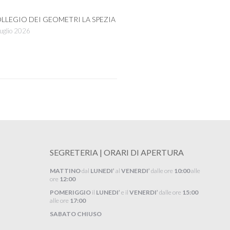
LLEGIO DEI GEOMETRI LA SPEZIA
uglio 2026
SEGRETERIA | ORARI DI APERTURA
MATTINO
dal
LUNEDI’
al
VENERDI’
dalle ore
10:00
alle
ore
12:00
POMERIGGIO
il
LUNEDI’
e il
VENERDI’
dalle ore
15:00
alle ore
17:00
SABATO CHIUSO