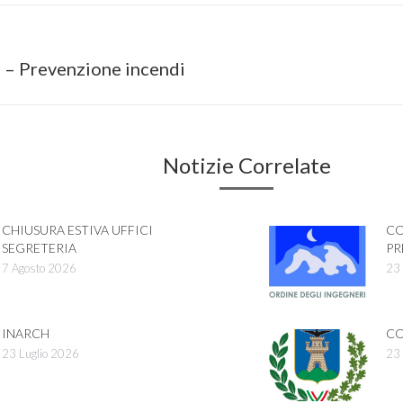
on
Next
 Prevenzione incendi
post:
Notizie Correlate
CHIUSURA ESTIVA UFFICI
CO
SEGRETERIA
PR
7 Agosto 2026
23 
INARCH
CO
23 Luglio 2026
23 