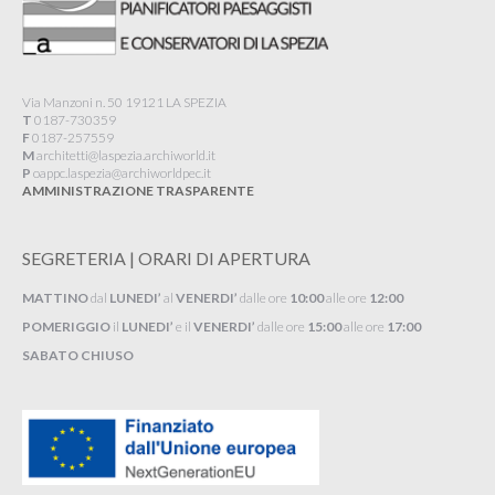
Via Manzoni n. 50 19121 LA SPEZIA
T
0187-730359
F
0187-257559
M
architetti@laspezia.archiworld.it
P
oappc.laspezia@archiworldpec.it​
AMMINISTRAZIONE TRASPARENTE
SEGRETERIA | ORARI DI APERTURA
MATTINO
dal
LUNEDI’
al
VENERDI’
dalle ore
10:00
alle ore
12:00
POMERIGGIO
il
LUNEDI’
e il
VENERDI’
dalle ore
15:00
alle ore
17:00
SABATO CHIUSO