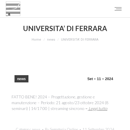
UNIVERSITA’ DI FERRARA
You are here:
Home
news
UNIVERSITA’ DI FERRARA
news
Set
11
2024
FATTO BENE! 2024 – Progettazione, gestione e
manutenzione – Periodo: 21 agosto/23 ottobre 2024 (8
seminari) | 14/17:00 | streaming sincrono
–
Leggi tutto
Category:
news
By
Segreteria Ordine
11 Settembre 2024