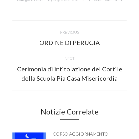
Post
PREVIOUS
navigation
Previous
ORDINE DI PERUGIA
post:
NEXT
Cerimonia di intitolazione del Cortile
Next
della Scuola Pia Casa Misericordia
post:
Notizie Correlate
CORSO AGGIORNAMENTO