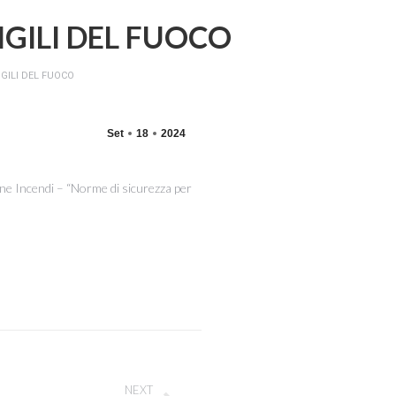
IGILI DEL FUOCO
IGILI DEL FUOCO
Set
18
2024
one Incendi – “Norme di sicurezza per
NEXT