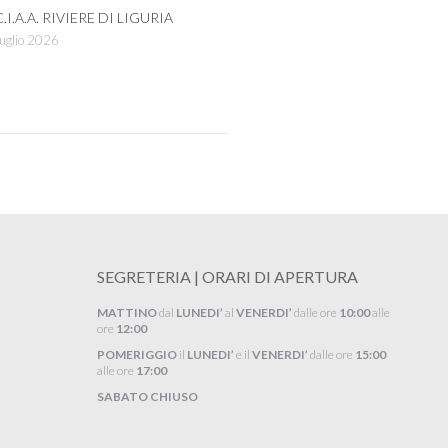
C.I.A.A. RIVIERE DI LIGURIA
uglio 2026
SEGRETERIA | ORARI DI APERTURA
MATTINO
dal
LUNEDI’
al
VENERDI’
dalle ore
10:00
alle
ore
12:00
POMERIGGIO
il
LUNEDI’
e il
VENERDI’
dalle ore
15:00
alle ore
17:00
SABATO CHIUSO