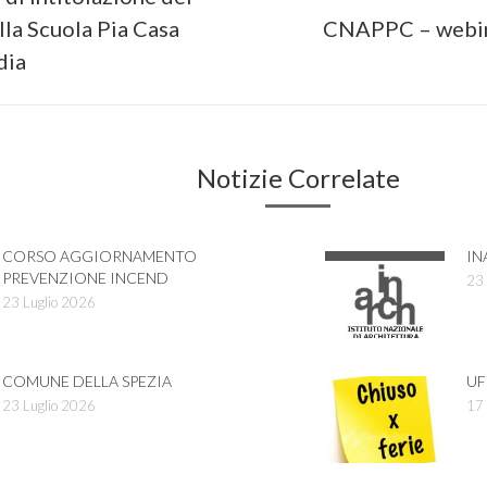
Next
lla Scuola Pia Casa
CNAPPC – webin
post:
dia
Notizie Correlate
CORSO AGGIORNAMENTO
IN
PREVENZIONE INCEND
23 
23 Luglio 2026
COMUNE DELLA SPEZIA
UF
23 Luglio 2026
17 