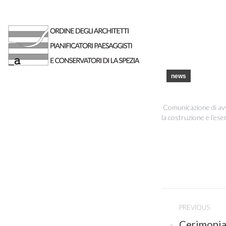
news
Comunicazione di avve
la costruzione e l’eser
Post
PREVIOUS
navigati
Cerimonia 