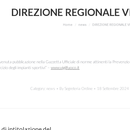
DIREZIONE REGIONALE V
You are here:
Home
news
DIREZIONE REGIONALE V
nuta pubblicazione nella Gazzetta Ufficiale di norme attinenti la Prevenzi
cizio degli impianti sportivi” –
www.vigilfuoco.it
Category:
news
By
Segreteria Ordine
18 Settembre 2024
on
di intitolazione del