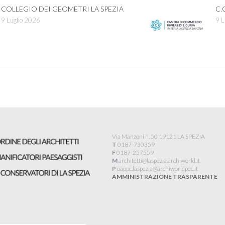
COLLEGIO DEI GEOMETRI LA SPEZIA
C.
9 Luglio 2026
9 L
Via Manzoni n. 50 19121 LA SPEZIA
T
0187-730359
F
0187-257559
M
architetti@laspezia.archiworld.it
P
oappc.laspezia@archiworldpec.it​
AMMINISTRAZIONE TRASPARENTE