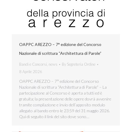
OAPPC AREZZO – 7° edizione del Concorso
Nazionale di scrittura “Architettura di Parole”
Bandi e Concorsi
,
news
By
Segreteria Ordine
8 Aprile 2026
OAPPC AREZZO – 7° edizione del Concorso
Nazionale di scrittura “Architettura di Parole” – La
partecipazione al Concorso è aperta a tutti ed è
gratuita; la presentazione delle opere dovrà avvenire
tramite compilazione e invio dell’apposito modulo
allegato al bando entro le 23:59 del 31 maggio 2026.
Qui di seguito il link del sito dove sono…