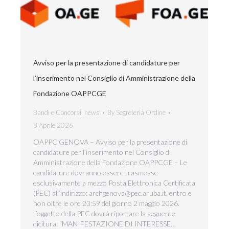
Avviso per la presentazione di candidature per
l’inserimento nel Consiglio di Amministrazione della
Fondazione OAPPCGE
Bandi e Concorsi
,
news
By
Segreteria Ordine
8 Aprile 2026
OAPPC GENOVA – Avviso per la presentazione di
candidature per l’inserimento nel Consiglio di
Amministrazione della Fondazione OAPPCGE – Le
candidature dovranno essere trasmesse
esclusivamente a mezzo Posta Elettronica Certificata
(PEC) all’indirizzo: archgenova@pec.aruba.it, entro e
non oltre le ore 23:59 del giorno 2 maggio 2026.
L’oggetto della PEC dovrà riportare la seguente
dicitura: “MANIFESTAZIONE DI INTERESSE…