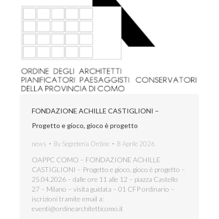
FONDAZIONE ACHILLE CASTIGLIONI –
Progetto e gioco, gioco è progetto
news
By
Segreteria Ordine
8 Aprile 2026
OAPPC COMO – FONDAZIONE ACHILLE
CASTIGLIONI – Progetto e gioco, gioco è progetto –
25.04.2026 – dalle ore 11 alle 12 – piazza Castello
27 – Milano – visita guidata – 01 CFP ordinario –
iscrizioni tramite email a:
eventi@ordinearchitetticomo.it