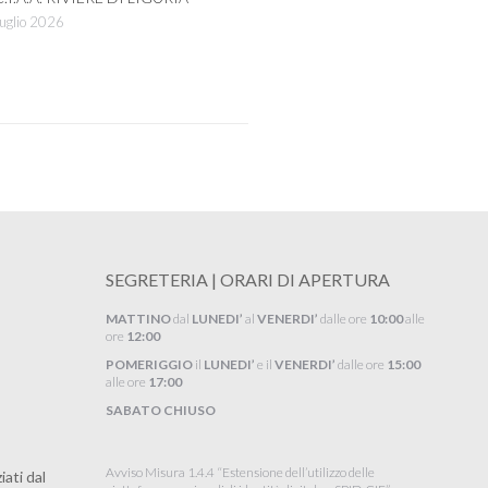
uglio 2026
SEGRETERIA | ORARI DI APERTURA
MATTINO
dal
LUNEDI’
al
VENERDI’
dalle ore
10:00
alle
ore
12:00
POMERIGGIO
il
LUNEDI’
e il
VENERDI’
dalle ore
15:00
alle ore
17:00
SABATO CHIUSO
Avviso Misura 1.4.4 “Estensione dell’utilizzo delle
ati dal