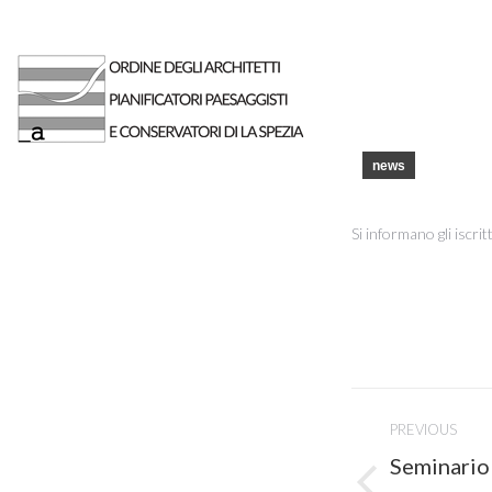
news
Si informano gli iscrit
Post
PREVIOUS
navigati
Seminario
Previous