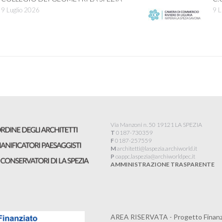
9 Luglio 2026
9 L
Via Manzoni n. 50 19121 LA SPEZIA
T
0187-730359
F
0187-257559
M
architetti@laspezia.archiworld.it
P
oappc.laspezia@archiworldpec.it​
AMMINISTRAZIONE TRASPARENTE
AREA RISERVATA - Progetto Finanzi