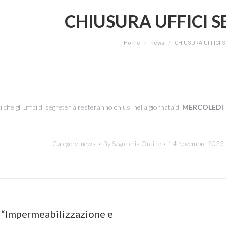
CHIUSURA UFFICI 
You are here:
Home
news
CHIUSURA UFFICI 
ti che gli uffici di segreteria resteranno chiusi nella giornata di
MERCOLEDI 
Category:
news
By
Segreteria Ordine
14 Novembre 2023
on
 “Impermeabilizzazione e
Next