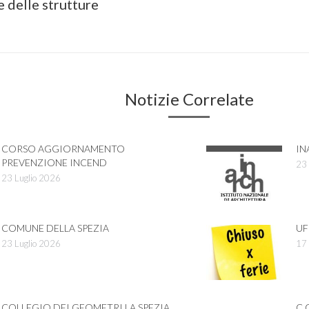
 delle strutture
post:
Notizie Correlate
CORSO AGGIORNAMENTO
IN
PREVENZIONE INCEND
23 
23 Luglio 2026
COMUNE DELLA SPEZIA
UF
23 Luglio 2026
17 
COLLEGIO DEI GEOMETRI LA SPEZIA
C.