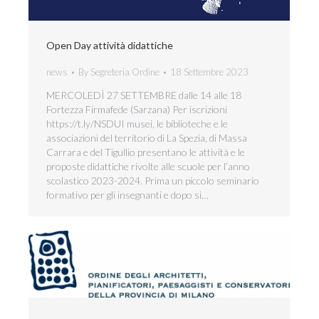
Open Day attività didattiche
news
By
Segreteria Ordine
18 Settembre 2023
MERCOLEDÌ 27 SETTEMBRE dalle 14 alle 18
Fortezza Firmafede (Sarzana) Per iscrizioni
https://t.ly/NSDUI musei, le biblioteche e le
associazioni del territorio di La Spezia, di Massa
Carrara e del Tigullio presentano le attività e le
proposte didattiche rivolte alle scuole per l’anno
scolastico 2023-2024. Prima un piccolo seminario
formativo per gli insegnanti e dopo si…