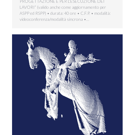
PROGETTAZIONE E PER L’ESECUZIONE DEI
LAVORI” (valido anche come aggiornamento per
ASPP ed RSPP) • durata: 40 ore • C.F.P. • modalità:
videoconferenza/modalità sincrona •…