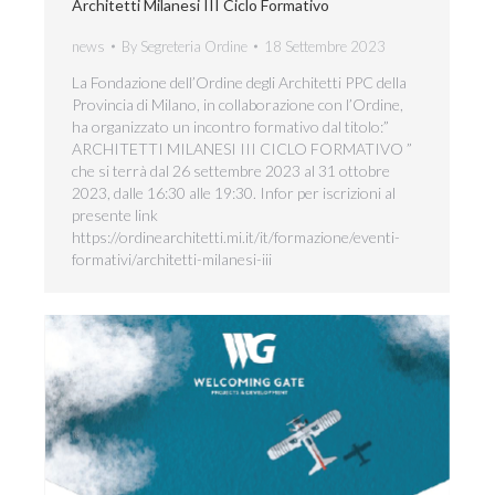
Architetti Milanesi III Ciclo Formativo
news
By
Segreteria Ordine
18 Settembre 2023
La Fondazione dell’Ordine degli Architetti PPC della
Provincia di Milano, in collaborazione con l’Ordine,
ha organizzato un incontro formativo dal titolo:”
ARCHITETTI MILANESI III CICLO FORMATIVO ”
che si terrà dal 26 settembre 2023 al 31 ottobre
2023, dalle 16:30 alle 19:30. Infor per iscrizioni al
presente link
https://ordinearchitetti.mi.it/it/formazione/eventi-
formativi/architetti-milanesi-iii