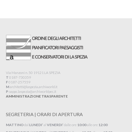
Via Manzoni n. 50 19121 LA SPEZIA
T
0187-730359
F
0187-257559
M
architetti@laspezia.archiworld.it
P
oappc.laspezia@archiworldpec.it​
AMMINISTRAZIONE TRASPARENTE
SEGRETERIA | ORARI DI APERTURA
MATTINO
dal
LUNEDI’
al
VENERDI’
dalle ore
10:00
alle ore
12:00