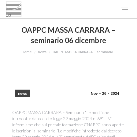
OAPPC MASSA CARRARA –
seminario 06 dicembre
You are here:
Home
news
OAPPC MASSA CARRARA – seminario…
news
Nov
26
2024
OAPPC MASSA CARRARA – Seminario “Le modifiche
introdotte dal decreto legge 29 maggio 2024 n. 69” – Vi
informiamo che sul portale formazione CNAPPC sono aperte
le iscrizioni al seminario “Le modifiche introdotte dal decreto
legge 29 maggio 2024 n. 69” organizzato dall’Ordine degli