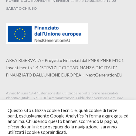
POMERIGGIO
il
LUNEDI’
e il
VENERDI’
dalle ore
15:00
alle ore
17:00
SABATO CHIUSO
AREA RISERVATA - Progetto Finanziati dal PNRR PNRR M1C1
Investimento 1.4 “SERVIZI E CITTADINANZA DIGITALE”
FINANZIATO DALL’UNIONE EUROPEA – NextGenerationEU
Avviso Misura 1.4.4 “Estensione dell’utilizzo delle piattaforme nazionali di
identità digitale – SPID CIE” Amministrazioni Pubbliche diverse da Comuni e
Istituzioni Scolastiche Maggio 2022
Questo sito utilizza cookie tecnici e, quali cookie di terze
parti, esclusivamente Google Analytics in forma aggregata ed
anonima. Chiudendo questo banner, scorrendo la pagina,
cliccando un link o proseguendo la navigazione, saranno
© 2020 ORDINE ARCHITETTI PPC DELLA SPEZIA -
WEBSITE BY
utilizzati i cookie sopraindicati.