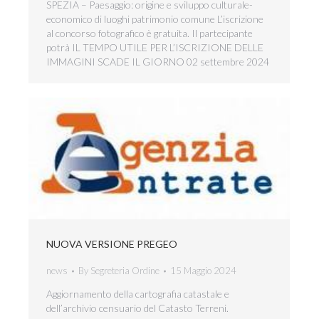
SPEZIA – Paesaggio: origine e sviluppo culturale-
economico di luoghi patrimonio comune L’iscrizione
al concorso fotografico è gratuita. Il partecipante
potrà IL TEMPO UTILE PER L’ISCRIZIONE DELLE
IMMAGINI SCADE IL GIORNO 02 settembre 2024
NUOVA VERSIONE PREGEO
news
By
Segreteria Ordine
15 Maggio 2024
Aggiornamento della cartografia catastale e
dell’archivio censuario del Catasto Terreni.