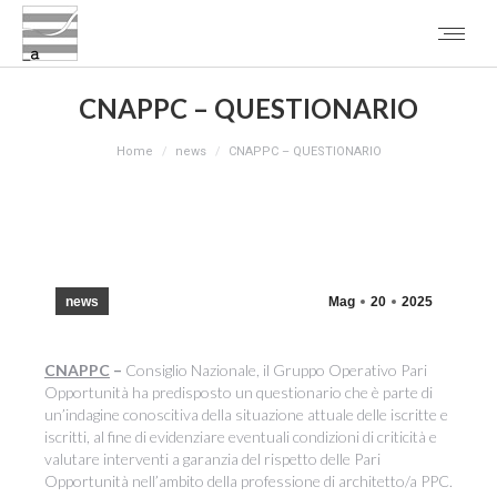
CNAPPC – QUESTIONARIO
You are here:
Home
news
CNAPPC – QUESTIONARIO
news
Mag
20
2025
CNAPPC
–
Consiglio Nazionale, il Gruppo Operativo Pari
Opportunità ha predisposto un questionario che è parte di
un’indagine conoscitiva della situazione attuale delle iscritte e
iscritti, al fine di evidenziare eventuali condizioni di criticità e
valutare interventi a garanzia del rispetto delle Pari
Opportunità nell’ambito della professione di architetto/a PPC.