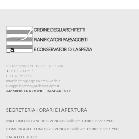
Via Manzoni n. 50 19121 LA SPEZIA
T
0187-730359
F
0187-257559
M
architetti@laspezia.archiworld.it
P
oappc.laspezia@archiworldpec.it​
AMMINISTRAZIONE TRASPARENTE
SEGRETERIA | ORARI DI APERTURA
MATTINO
dal
LUNEDI’
al
VENERDI’
dalle ore
10:00
alle ore
12:00
POMERIGGIO
il
LUNEDI’
e il
VENERDI’
dalle ore
15:00
alle ore
17:00
SABATO CHIUSO