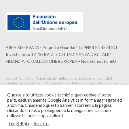
AREA RISERVATA - Progetto Finanziati dal PNRR PNRR M1C1
Investimento 1.4 “SERVIZI E CITTADINANZA DIGITALE”
FINANZIATO DALL’UNIONE EUROPEA – NextGenerationEU
Avviso Misura 1.4.4 “Estensione dell’utilizzo delle piattaforme nazionali di
identità digitale – SPID CIE” Amministrazioni Pubbliche diverse da Comuni e
Istituzioni Scolastiche Maggio 2022
Questo sito utilizza cookie tecnici e, quali cookie di terze
parti, esclusivamente Google Analytics in forma aggregata ed
anonima. Chiudendo questo banner, scorrendo la pagina,
cliccando un link o proseguendo la navigazione, saranno
© 2020 ORDINE ARCHITETTI PPC DELLA SPEZIA -
WEBSITE BY
utilizzati i cookie sopraindicati.
INTERSTUDIO
Leggi di più
Accetto
footer