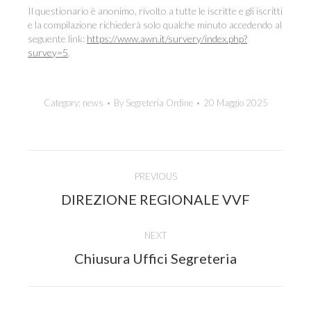
Il questionario è anonimo, rivolto a tutte le iscritte e gli iscritti
e la compilazione richiederà solo qualche minuto accedendo al
seguente link:
https://www.awn.it/survery/index.php?
survey=5
.
Category:
news
By
Segreteria Ordine
20 Maggio 2025
Post
PREVIOUS
navigation
Previous
DIREZIONE REGIONALE VVF
post:
NEXT
Next
Chiusura Uffici Segreteria
post: