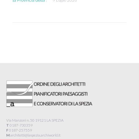
Via Manzoni n. 50 19121 LA SPEZIA
T
0187-730359
F
0187-257559
M
architetti@laspezia.archiworld.it