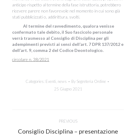
anticipo rispetto al termine della fase istruttoria, potrebbero
ricevere parere non favorevole nel momento in cui sono già
stati pubblicizzati o, addirittura, svolti.
Al termine del ravvedimento, qualora venisse
confermato tale debito, il Suo fascicolo personale
verrà trasmesso al Consiglio di Disciplina per gli
adempimenti previsti ai sensi dell’art. 7 DPR 137/2012 e
dell’art. 9, comma 2 del Codice Deontologico.
circolare n. 38/2021
Categories:
Eventi
,
news
By
Segreteria Ordine
25 Giugno 2021
Post
PREVIOUS
navigation
Consiglio Disciplina – presentazione
Previous