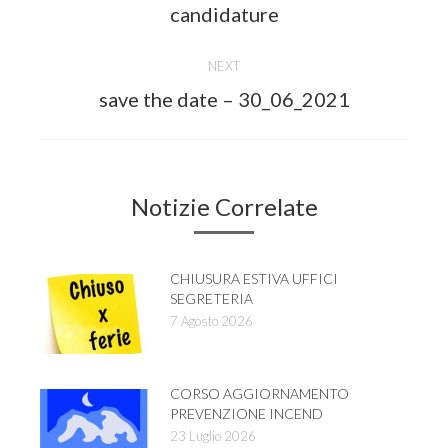
candidature
post:
NEXT
Next
save the date – 30_06_2021
post:
Notizie Correlate
CHIUSURA ESTIVA UFFICI
SEGRETERIA
7 Agosto 2026
CORSO AGGIORNAMENTO
PREVENZIONE INCEND
23 Luglio 2026