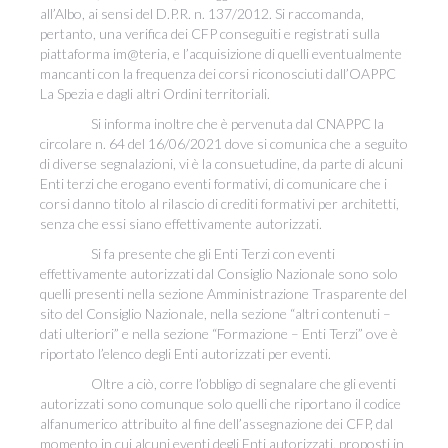
all’Albo, ai sensi del D.P.R. n. 137/2012. Si raccomanda,
pertanto, una verifica dei CFP conseguiti e registrati sulla
piattaforma im@teria, e l’acquisizione di quelli eventualmente
mancanti con la frequenza dei corsi riconosciuti dall’OAPPC
La Spezia e dagli altri Ordini territoriali.
Si informa inoltre che è pervenuta dal CNAPPC la
circolare n. 64 del 16/06/2021 dove si comunica che a seguito
di diverse segnalazioni, vi è la consuetudine, da parte di alcuni
Enti terzi che erogano eventi formativi, di comunicare che i
corsi danno titolo al rilascio di crediti formativi per architetti,
senza che essi siano effettivamente autorizzati.
Si fa presente che gli Enti Terzi con eventi
effettivamente autorizzati dal Consiglio Nazionale sono solo
quelli presenti nella sezione Amministrazione Trasparente del
sito del Consiglio Nazionale, nella sezione “altri contenuti –
dati ulteriori” e nella sezione “Formazione – Enti Terzi” ove è
riportato l’elenco degli Enti autorizzati per eventi.
Oltre a ciò, corre l’obbligo di segnalare che gli eventi
autorizzati sono comunque solo quelli che riportano il codice
alfanumerico attribuito al fine dell’assegnazione dei CFP, dal
momento in cui alcuni eventi degli Enti autorizzati, proposti in