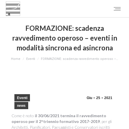
FORMAZIONE: scadenza
ravvedimento operoso – eventi in
modalità sincrona ed asincrona
You are here:
Home
Eventi
FORMAZIONE: scadenza ravvedimento operoso –…
Eventi
Giu
25
2021
news
Come è noto
il 30/06/2021 termina il ravvedimento
operoso per il 2°triennio formativo 2017-2019
, per gli
Architetti, Pianificatori, Paesaggisti e Conservatori iscritti