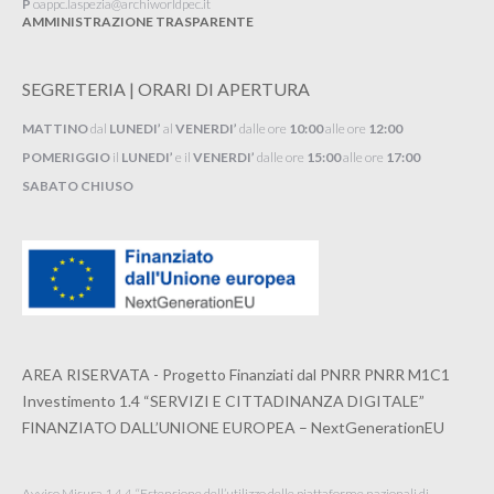
P
oappc.laspezia@archiworldpec.it​
AMMINISTRAZIONE TRASPARENTE
SEGRETERIA | ORARI DI APERTURA
MATTINO
dal
LUNEDI’
al
VENERDI’
dalle ore
10:00
alle ore
12:00
POMERIGGIO
il
LUNEDI’
e il
VENERDI’
dalle ore
15:00
alle ore
17:00
SABATO CHIUSO
AREA RISERVATA - Progetto Finanziati dal PNRR PNRR M1C1
Investimento 1.4 “SERVIZI E CITTADINANZA DIGITALE”
FINANZIATO DALL’UNIONE EUROPEA – NextGenerationEU
Avviso Misura 1.4.4 “Estensione dell’utilizzo delle piattaforme nazionali di