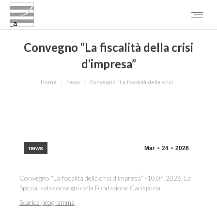
Convegno “La fiscalità della crisi
d’impresa”
You are here:
Home
news
Convegno “La fiscalità della crisi…
news
Mar
24
2026
Convegno “La fiscalità della crisi d’impresa” -10.04.2026, La
Spezia, sala convegni della Fondazione Carispezia
Scarica programma