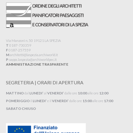
Via Manzoni n. 50 19121 LA SPEZIA
T
0187-730359
F
0187-257559
M
architetti@laspezia.archiworld.it
P
oappc.laspezia@archiworldpec.it​
AMMINISTRAZIONE TRASPARENTE
SEGRETERIA | ORARI DI APERTURA
MATTINO
dal
LUNEDI’
al
VENERDI’
dalle ore
10:00
alle ore
12:00
POMERIGGIO
il
LUNEDI’
e il
VENERDI’
dalle ore
15:00
alle ore
17:00
SABATO CHIUSO