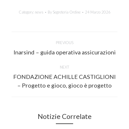
Category:
news
By
Segreteria Ordine
24 Marzo 2026
Post
PREVIOUS
navigation
Previous
Inarsind – guida operativa assicurazioni
post:
NEXT
FONDAZIONE ACHILLE CASTIGLIONI
Next
– Progetto e gioco, gioco è progetto
post:
Notizie Correlate