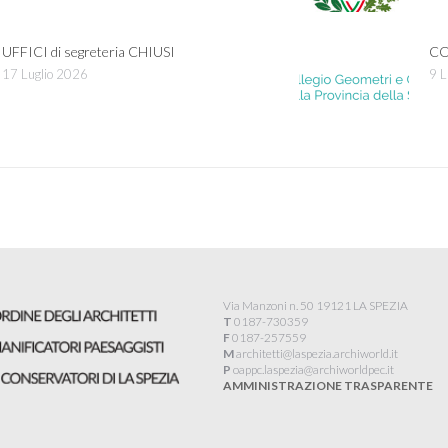
UFFICI di segreteria CHIUSI
CO
17 Luglio 2026
9 L
Via Manzoni n. 50 19121 LA SPEZIA
T
0187-730359
F
0187-257559
M
architetti@laspezia.archiworld.it
P
oappc.laspezia@archiworldpec.it​
AMMINISTRAZIONE TRASPARENTE