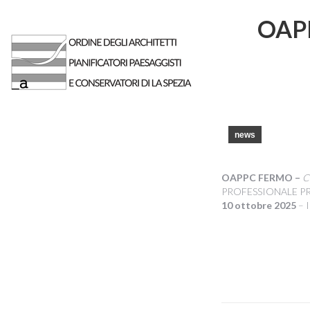
OAPP
news
OAPPC FERMO –
C
PROFESSIONALE PR
10 ottobre 2025
– I