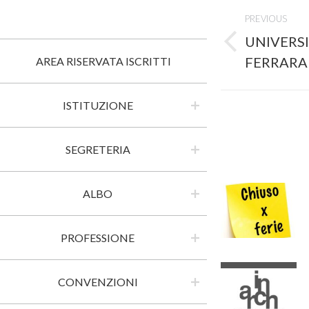
Post
PREVIOUS
navigati
UNIVERSI
Previous
FERRARA –
AREA RISERVATA ISCRITTI
post:
ISTITUZIONE
SEGRETERIA
ALBO
PROFESSIONE
CONVENZIONI