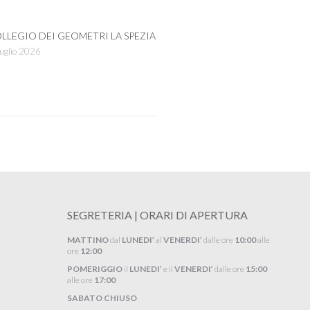
LLEGIO DEI GEOMETRI LA SPEZIA
uglio 2026
SEGRETERIA | ORARI DI APERTURA
MATTINO
dal
LUNEDI’
al
VENERDI’
dalle ore
10:00
alle
ore
12:00
POMERIGGIO
il
LUNEDI’
e il
VENERDI’
dalle ore
15:00
alle ore
17:00
SABATO CHIUSO