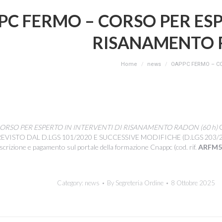
C FERMO – CORSO PER ESP
RISANAMENTO
You are here:
Home
news
OAPPC FERMO – C
ORSO PER ESPERTO IN INTERVENTI DI RISANAMENTO RADON (60 h)
EVISTO DAL D.LGS 101/2020 E SUCCESSIVE MODIFICHE (D.LGS 203/
scrizione e pagamento sul portale della formazione Cnappc (cod. rif.
ARFM5
Category:
news
By
Segreteria Ordine
8 Ottobre 2025