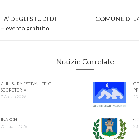
on
TA’ DEGLI STUDI DI
COMUNE DI LA
Next
 evento gratuito
post:
Notizie Correlate
CHIUSURA ESTIVA UFFICI
CO
SEGRETERIA
PR
7 Agosto 2026
23 
INARCH
CO
23 Luglio 2026
23 