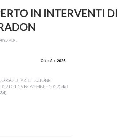
ERTO IN INTERVENTI DI
 RADON
ORSO PER…
Ott
8
2025
CORSO DI ABILITAZIONE
2022 DEL 25 NOVEMBRE 2022)
dal
34
).