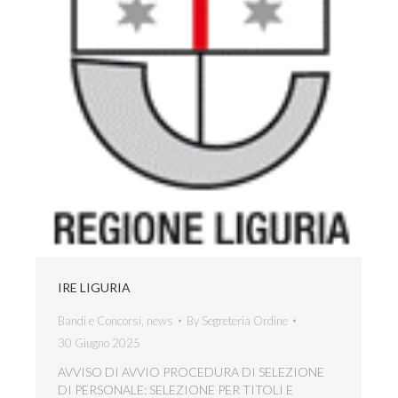
IRE LIGURIA
Bandi e Concorsi
,
news
By
Segreteria Ordine
30 Giugno 2025
AVVISO DI AVVIO PROCEDURA DI SELEZIONE
DI PERSONALE: SELEZIONE PER TITOLI E