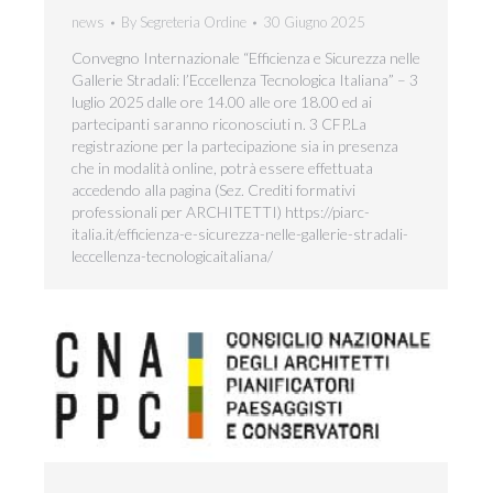
news
By
Segreteria Ordine
30 Giugno 2025
Convegno Internazionale “Efficienza e Sicurezza nelle
Gallerie Stradali: l’Eccellenza Tecnologica Italiana” – 3
luglio 2025 dalle ore 14.00 alle ore 18.00 ed ai
partecipanti saranno riconosciuti n. 3 CFP.La
registrazione per la partecipazione sia in presenza
che in modalità online, potrà essere effettuata
accedendo alla pagina (Sez. Crediti formativi
professionali per ARCHITETTI) https://piarc-
italia.it/efficienza-e-sicurezza-nelle-gallerie-stradali-
leccellenza-tecnologicaitaliana/