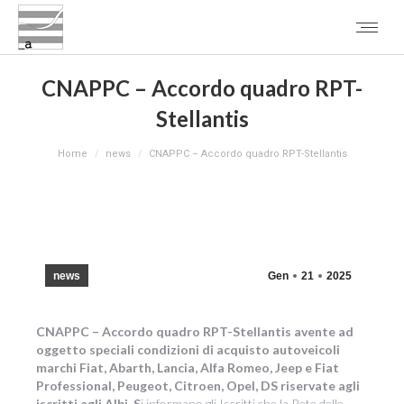
CNAPPC – Accordo quadro RPT-
Stellantis
You are here:
Home
news
CNAPPC – Accordo quadro RPT-Stellantis
news
Gen
21
2025
CNAPPC –
Accordo quadro RPT-Stellantis avente ad
oggetto speciali condizioni di acquisto autoveicoli
marchi Fiat, Abarth, Lancia, Alfa Romeo, Jeep e Fiat
Professional, Peugeot, Citroen, Opel, DS riservate agli
iscritti agli Albi. S
i informano gli Iscritti che la Rete delle