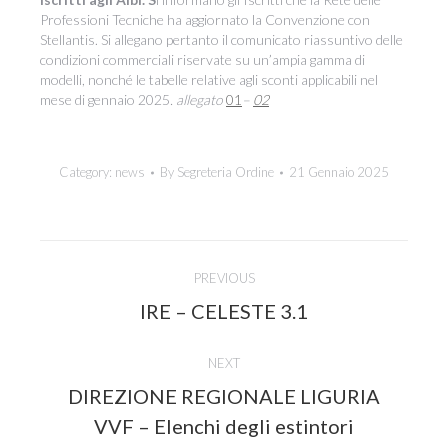
Professioni Tecniche ha aggiornato la Convenzione con
Stellantis. Si allegano pertanto il comunicato riassuntivo delle
condizioni commerciali riservate su un’ampia gamma di
modelli, nonché le tabelle relative agli sconti applicabili nel
mese di gennaio 2025
. allegato
01
–
02
Category:
news
By
Segreteria Ordine
21 Gennaio 2025
Post
PREVIOUS
navigation
Previous
IRE – CELESTE 3.1
post:
NEXT
DIREZIONE REGIONALE LIGURIA
Next
VVF – Elenchi degli estintori
post: