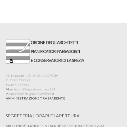
Via Manzoni n. 50 19121 LA SPEZIA
T
0187-730359
F
0187-257559
M
architetti@laspezia.archiworld.it
P
oappc.laspezia@archiworldpec.it​
AMMINISTRAZIONE TRASPARENTE
SEGRETERIA | ORARI DI APERTURA
MATTINO
dal
LUNEDI’
al
VENERDI’
dalle ore
10:00
alle ore
12:00