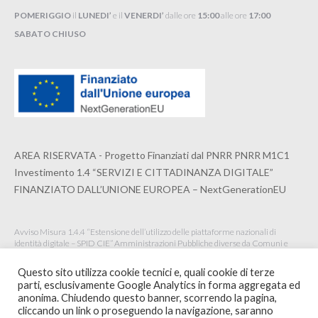
POMERIGGIO
il
LUNEDI’
e il
VENERDI’
dalle ore
15:00
alle ore
17:00
SABATO CHIUSO
AREA RISERVATA - Progetto Finanziati dal PNRR PNRR M1C1
Investimento 1.4 “SERVIZI E CITTADINANZA DIGITALE”
FINANZIATO DALL’UNIONE EUROPEA – NextGenerationEU
Avviso Misura 1.4.4 “Estensione dell’utilizzo delle piattaforme nazionali di
identità digitale – SPID CIE” Amministrazioni Pubbliche diverse da Comuni e
Istituzioni Scolastiche Maggio 2022
Questo sito utilizza cookie tecnici e, quali cookie di terze
parti, esclusivamente Google Analytics in forma aggregata ed
anonima. Chiudendo questo banner, scorrendo la pagina,
cliccando un link o proseguendo la navigazione, saranno
© 2020 ORDINE ARCHITETTI PPC DELLA SPEZIA -
WEBSITE BY