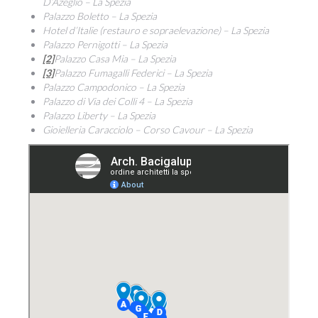
D’Azeglio – La Spezia
Palazzo Boletto – La Spezia
Hotel d’Italie (restauro e sopraelevazione) – La Spezia
Palazzo Pernigotti – La Spezia
[2]
Palazzo Casa Mia – La Spezia
[3]
Palazzo Fumagalli Federici – La Spezia
Palazzo Campodonico
– La Spezia
Palazzo
di Via dei Colli 4
– La Spezia
Palazzo Liberty
– La Spezia
Gioielleria Caracciolo
– Corso Cavour – La Spezia