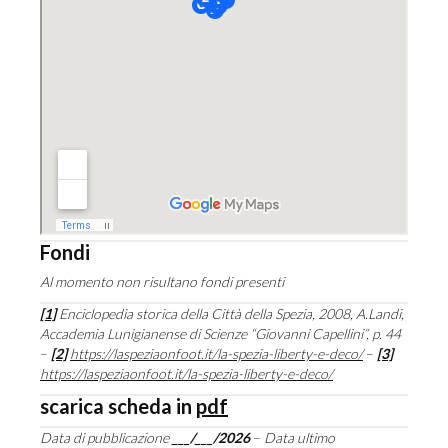
Fondi
Al momento non risultano fondi presenti
[1]
Enciclopedia storica della Città della Spezia, 2008, A.Landi,
Accademia Lunigianense di Scienze “Giovanni Capellini”, p. 44
–
[2]
https://laspeziaonfoot.it/la-spezia-liberty-e-deco/
–
[3]
https://laspeziaonfoot.it/la-spezia-liberty-e-deco/
scarica scheda in
pdf
Data di pubblicazione
___/___/2026
–
Data ultimo