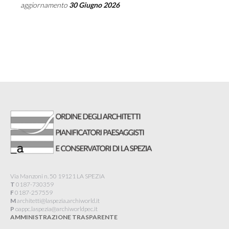
aggiornamento
30 Giugno 2026
Via Manzoni n. 50 19121 LA SPEZIA
T
0187-730359
F
0187-257559
M
architetti@laspezia.archiworld.it
P
oappc.laspezia@archiworldpec.it​
AMMINISTRAZIONE TRASPARENTE