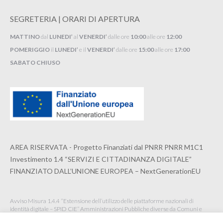
SEGRETERIA | ORARI DI APERTURA
MATTINO
dal
LUNEDI’
al
VENERDI’
dalle ore
10:00
alle ore
12:00
POMERIGGIO
il
LUNEDI’
e il
VENERDI’
dalle ore
15:00
alle ore
17:00
SABATO CHIUSO
AREA RISERVATA - Progetto Finanziati dal PNRR PNRR M1C1
Investimento 1.4 “SERVIZI E CITTADINANZA DIGITALE”
FINANZIATO DALL’UNIONE EUROPEA – NextGenerationEU
Avviso Misura 1.4.4 “Estensione dell’utilizzo delle piattaforme nazionali di
identità digitale – SPID CIE” Amministrazioni Pubbliche diverse da Comuni e
Istituzioni Scolastiche Maggio 2022