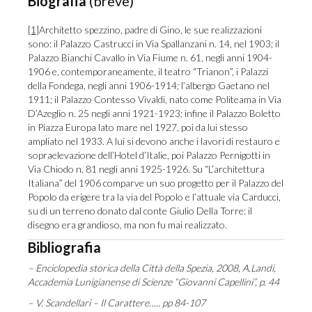
Biografia
(breve)
[1]
Architetto spezzino, padre di Gino, le sue realizzazioni
sono: il Palazzo Castrucci in Via Spallanzani n. 14, nel 1903; il
Palazzo Bianchi Cavallo in Via Fiume n. 61, negli anni 1904-
1906 e, contemporaneamente, il teatro “Trianon”, i Palazzi
della Fondega, negli anni 1906-1914; l’albergo Gaetano nel
1911; il Palazzo Contesso Vivaldi, nato come Politeama in Via
D’Azeglio n. 25 negli anni 1921-1923; infine il Palazzo Boletto
in Piazza Europa lato mare nel 1927, poi da lui stesso
ampliato nel 1933. A lui si devono anche i lavori di restauro e
sopraelevazione dell’Hotel d’Italie, poi Palazzo Pernigotti in
Via Chiodo n. 81 negli anni 1925-1926. Su “L’architettura
Italiana” del 1906 comparve un suo progetto per il Palazzo del
Popolo da erigere tra la via del Popolo e l’attuale via Carducci,
su di un terreno donato dal conte Giulio Della Torre: il
disegno era grandioso, ma non fu mai realizzato.
Bibliografia
– Enciclopedia storica della Città della Spezia, 2008, A.Landi,
Accademia Lunigianense di Scienze “Giovanni Capellini”, p. 44
– V. Scandellari – Il Carattere….. pp 84-107