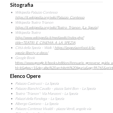
Sitografia
Wikipedia Palazzo Contesso
https://it.wikipedia.org/wiki/Palazzo_Contesso
Wikipedia Teatro Trianon
https://it.wikipedia.org/wiki/Teatro_Trianon_(La_Spezia)
Wikipedia Teatro
http://www.wikispedia.it/mediawiki/index.php?
title=TEATRI_E_CINEMA_A_LA_SPEZIA
Città della Spezia – Walk !
https://laspeziaonfoot.it/la-
spezia-liberty-e-deco/
Google Book
https://www.google.it/books/edition/Annuario_genovese_guida
hl=it&gbpv=1&dq=albo%20architetti%20liguria&pg=PA765&prin
Elenco Opere
Palazzo Castrucci – La Spezia
Palazzo Bianchi Cavallo –
piazza Saint Bon – La Spezia
Teatro “Trianon”- Via Manzoni – La Spezia
Palazzi della Fondega – La Spezia
Albergo Gaetano – La Spezia
Palazzo Contesso Vivaldi – piazza Verdi, angolo via