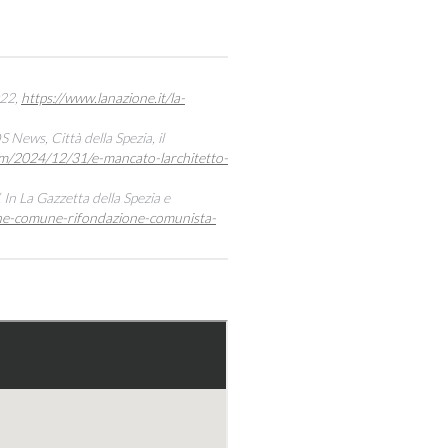
ia
022,
https://www.lanazione.it/la-
News, Città della Spezia, il
com/2024/12/31/e-mancato-larchitetto-
In La Gazzetta della Spezia e
ene-comune-rifondazione-comunista-