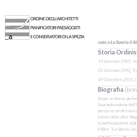
nato a La Spezia il 
Storia Ordinis
15 Gennaio 1969_ Iscri
01 Gennaio 1992_Trasf
09 Dicembre 2015_Can
Biografia
(bre
Dopo un breve period
Sopraelevazione dell’i
percorso professionale
futuro della città. Ne
la partecipazione al 
il libro, “La Spezia. 