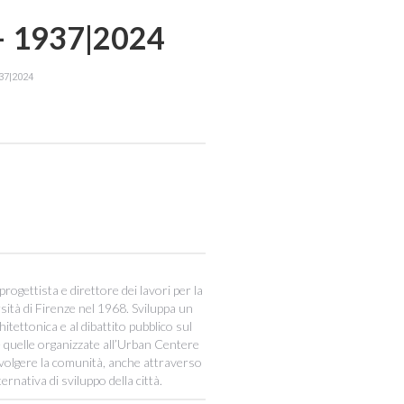
– 1937|2024
37|2024
ettista e direttore dei lavori per la
rsità di Firenze nel 1968. Sviluppa un
tettonica e al dibattito pubblico sul
ome quelle organizzate all’Urban Centere
involgere la comunità, anche attraverso
rnativa di sviluppo della città.