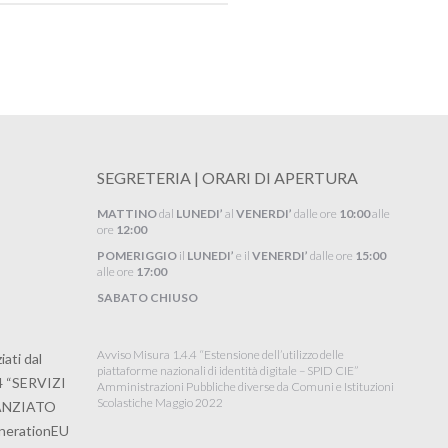
SEGRETERIA | ORARI DI APERTURA
MATTINO
dal
LUNEDI’
al
VENERDI’
dalle ore
10:00
alle
ore
12:00
POMERIGGIO
il
LUNEDI’
e il
VENERDI’
dalle ore
15:00
alle ore
17:00
SABATO CHIUSO
Avviso Misura 1.4.4 “Estensione dell’utilizzo delle
ati dal
piattaforme nazionali di identità digitale – SPID CIE”
4 “SERVIZI
Amministrazioni Pubbliche diverse da Comuni e Istituzioni
Scolastiche Maggio 2022
NANZIATO
erationEU