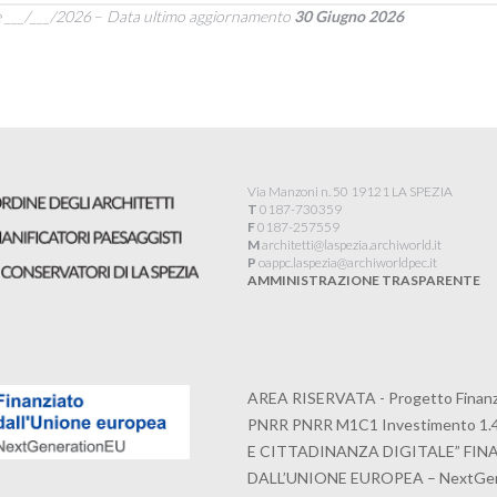
e ___/___/2026
–
Data ultimo aggiornamento
30 Giugno 2026
Via Manzoni n. 50 19121 LA SPEZIA
T
0187-730359
F
0187-257559
M
architetti@laspezia.archiworld.it
P
oappc.laspezia@archiworldpec.it​
AMMINISTRAZIONE TRASPARENTE
AREA RISERVATA - Progetto Finanzi
PNRR PNRR M1C1 Investimento 1.
E CITTADINANZA DIGITALE” FI
DALL’UNIONE EUROPEA – NextGen