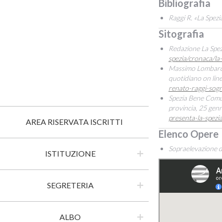
Bibliografia
Raggi R. «La Spezia
S
Redazione La Spezi
spezia/cronaca/la
Massimo Lombardi, 
quotidiano on line
renato-raggi-sogn
Spezia Bene Comune
provincia, 25 gen
presenta-la-spezi
AREA RISERVATA ISCRITTI
Elenco Opere
Sopraelevazione de
ISTITUZIONE
SEGRETERIA
ALBO