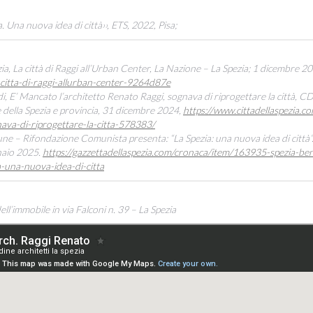
. Una nuova idea di città››, ETS, 2022, Pisa;
itograf
a, La città di Raggi all’Urban Center, La Nazione – La Spezia; 1 dicembre 2
-citta-di-raggi-allurban-center-9264d87e
E’ Mancato l’architetto Renato Raggi, sognava di riprogettare la città, CDS 
 della Spezia e provincia, 31 dicembre 2024,
https://www.cittadellaspezia.
ava-di-riprogettare-la-citta-578383/
 – Rifondazione Comunista presenta: “La Spezia: una nuova idea di città”. 
naio 2025.
https://gazzettadellaspezia.com/cronaca/item/163935-spezia-b
a-una-nuova-idea-di-citta
ll’immobile in via Falconi n. 39 – La Spezia