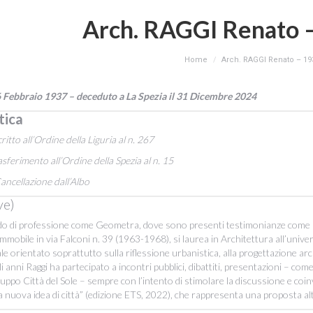
Arch. RAGGI Renato 
You are here:
Home
Arch. RAGGI Renato – 19
06 Febbraio 1937 – deceduto a La Spezia il 31 Dicembre 2024
tica
tto all’Ordine della Liguria al n. 267
erimento all’Ordine della Spezia al n. 15
cellazione dall’Albo
ve)
o di professione come Geometra, dove sono presenti testimonianze come prog
mmobile in via Falconi n. 39 (1963-1968), si laurea in Architettura all’unive
 orientato soprattutto sulla riflessione urbanistica, alla progettazione archi
gli anni Raggi ha partecipato a incontri pubblici, dibattiti, presentazioni – c
gruppo Città del Sole – sempre con l’intento di stimolare la discussione e co
Una nuova idea di città” (edizione ETS, 2022), che rappresenta una proposta alte