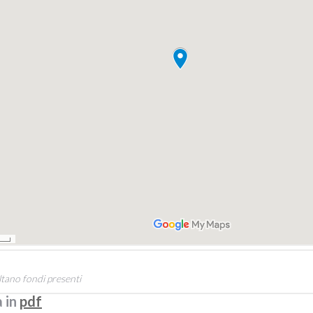
tano fondi presenti
a in
pdf