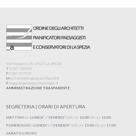
Via Manzoni n. 50 19121 LA SPEZIA
T
0187-730359
F
0187-257559
M
architetti@laspezia.archiworld.it
P
oappc.laspezia@archiworldpec.it​
AMMINISTRAZIONE TRASPARENTE
SEGRETERIA | ORARI DI APERTURA
MATTINO
dal
LUNEDI’
al
VENERDI’
dalle ore
10:00
alle ore
12:00
POMERIGGIO
il
LUNEDI’
e il
VENERDI’
dalle ore
15:00
alle ore
17:00
SABATO CHIUSO