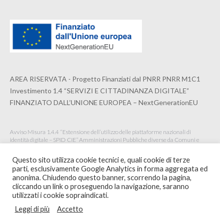
AREA RISERVATA - Progetto Finanziati dal PNRR PNRR M1C1
Investimento 1.4 “SERVIZI E CITTADINANZA DIGITALE”
FINANZIATO DALL’UNIONE EUROPEA – NextGenerationEU
Avviso Misura 1.4.4 “Estensione dell’utilizzo delle piattaforme nazionali di
identità digitale – SPID CIE” Amministrazioni Pubbliche diverse da Comuni e
Istituzioni Scolastiche Maggio 2022
Questo sito utilizza cookie tecnici e, quali cookie di terze
parti, esclusivamente Google Analytics in forma aggregata ed
anonima. Chiudendo questo banner, scorrendo la pagina,
cliccando un link o proseguendo la navigazione, saranno
© 2020 ORDINE ARCHITETTI PPC DELLA SPEZIA -
WEBSITE BY
utilizzati i cookie sopraindicati.
INTERSTUDIO
Leggi di più
Accetto
footer