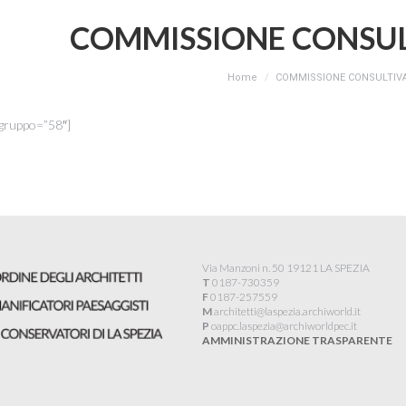
COMMISSIONE CONSULT
You are here:
Home
COMMISSIONE CONSULTIVA 
gruppo=”58″]
Via Manzoni n. 50 19121 LA SPEZIA
T
0187-730359
F
0187-257559
M
architetti@laspezia.archiworld.it
P
oappc.laspezia@archiworldpec.it​
AMMINISTRAZIONE TRASPARENTE