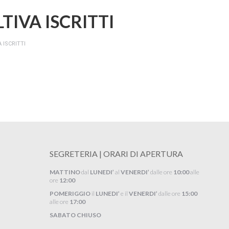
IVA ISCRITTI
ISCRITTI
SEGRETERIA | ORARI DI APERTURA
MATTINO
dal
LUNEDI’
al
VENERDI’
dalle ore
10:00
alle
ore
12:00
POMERIGGIO
il
LUNEDI’
e il
VENERDI’
dalle ore
15:00
alle ore
17:00
SABATO CHIUSO