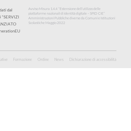
Avviso Misura 1.4.4 “Estensione dell’utilizzo delle
ati dal
piattaforme nazionali di identità digitale – SPID CIE”
4 “SERVIZI
Amministrazioni Pubbliche diverse da Comuni e Istituzioni
Scolastiche Maggio 2022
NANZIATO
erationEU
iative
Formazione
Ordine
News
Dichiarazione di accessibilità