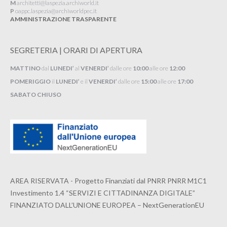
M
architetti@laspezia.archiworld.it
P
oappc.laspezia@archiworldpec.it​
AMMINISTRAZIONE TRASPARENTE
SEGRETERIA | ORARI DI APERTURA
MATTINO
dal
LUNEDI’
al
VENERDI’
dalle ore
10:00
alle ore
12:00
POMERIGGIO
il
LUNEDI’
e il
VENERDI’
dalle ore
15:00
alle ore
17:00
SABATO CHIUSO
AREA RISERVATA - Progetto Finanziati dal PNRR PNRR M1C1
Investimento 1.4 “SERVIZI E CITTADINANZA DIGITALE”
FINANZIATO DALL’UNIONE EUROPEA – NextGenerationEU