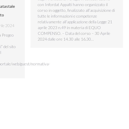
con Infordat Appalti hanno organizzato il
catastale
corso in oggetto, finalizzato all’acquisizione di
sto
tutte le informazioni e competenze
relativamente all’applicazione della Legge 21
rile 2024
aprile 2023 n.49 in materia di EQUO
COMPENSO. – Data del corso – 30 Aprile
a Pregeo
2024 dalle ore 14.30 alle 16.30…
” del sito
l
/portale/web/guest/normativa-