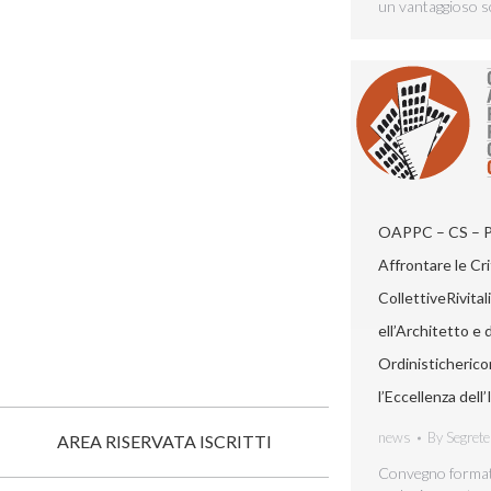
un vantaggioso 
OAPPC – CS – Pr
Affrontare le Cri
CollettiveRivitali
ell’Architetto e 
Ordinisticheric
l’Eccellenza dell’I
news
By
Segrete
AREA RISERVATA ISCRITTI
Convegno format