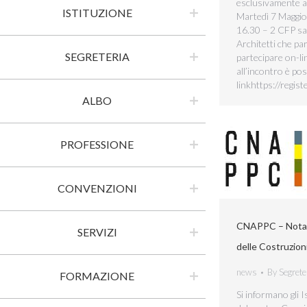
esclusivamente a
ISTITUZIONE
Martedì 7 Maggio 
16.30 – 2 CFP sar
Architetti che pa
SEGRETERIA
partecipare on-l
all’incontro è pos
linkhttps://reg
ALBO
PROFESSIONE
CONVENZIONI
CNAPPC – Nota 
SERVIZI
delle Costruzio
news
By
Segrete
FORMAZIONE
Si informano gli I