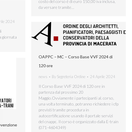
costo del corso è di euro 150,00 iva inclusa,
da versare tramite…
rile 2024
i
a giornata
OAPPC – MC – Corso Base VVF 2024 di
120 ore
news
By
Segreteria Ordine
24 Aprile 2024
Il Corso Base VVF 2024 di 120 ore in
partenza dal prossimo 20
Maggio.Ovviamente i partecipanti al. corso,
una volta terminato, potranno richiedere i cfp
previsti tramite procedura in
autocertificazione usando il portale servizi
del cnappc. Il corso è organizzato dalla E-train
evenzione
(071-4604349)