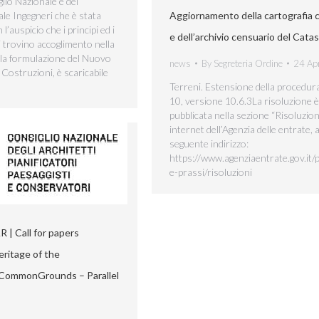
lio Nazionale e del
Aggiornamento della cartografia 
le Ingegneri che è stata
l’auspicio che i principi ed i
e dell’archivio censuario del Cata
i trovino accoglimento nella
 la formulazione del Nuovo
news
By
Segreteria Ordine
24 Ap
 Costruzioni, è scaricabile
Terreni. Estensione della procedur
10, versione 10.6.3La risoluzione è
pubblicata nella sezione “Risoluzioni
internet dell’Agenzia delle entrate, a
seguente indirizzo:
https://www.agenziaentrate.gov.it
e-prassi/risoluzioni
| Call for papers
eritage of the
 CommonGrounds – Parallel