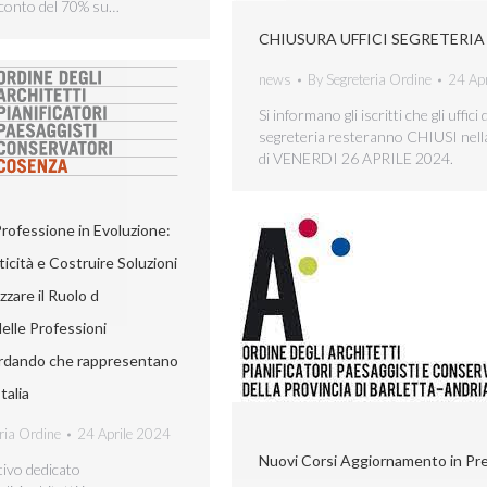
sconto del 70% su…
CHIUSURA UFFICI SEGRETERIA
news
By
Segreteria Ordine
24 Ap
Si informano gli iscritti che gli uffici d
segreteria resteranno CHIUSI nell
di VENERDI 26 APRILE 2024.
ofessione in Evoluzione:
ticità e Costruire Soluzioni
zzare il Ruolo d
delle Professioni
ordando che rappresentano
talia
ria Ordine
24 Aprile 2024
Nuovi Corsi Aggiornamento in Pr
ivo dedicato