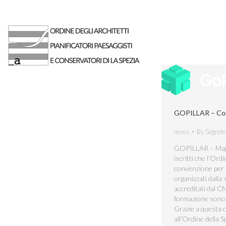
GOPILLAR – Con
news
By
Segrete
GOPILLAR – Magg
iscritti che l’Ord
convenzione per i
organizzati dalla
accreditati dal C
formazione son
Grazie a questa co
all’Ordine della 