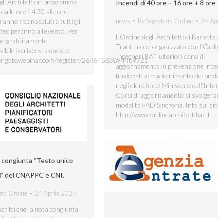
gli Architetti in programma
Incendi di 40 ore – 16 ore + 8 ore
dalle ore 14.30 alle ore
news
By
Segreteria Ordine
24 Ap
anno riconosciuti a tutti gli
rteciperanno all’evento. Per
L’Ordine degli Architetti di Barletta
ine gratuitamente
Trani, ha co-organizzato con l’Ordi
sibile iscriversi a questo
Ingegneri BAT ulteriori corsi di
ister.gotowebinar.com/register/26464583894469721
aggiornamento in prevenzione ince
finalizzati al mantenimento dei prof
negli elenchi del Ministero dell’Inte
Corsi di aggiornamento si svolgera
modalità FAD Sincrona. Info sul sit
http://www.ordinearchitettibat.it
congiunta “Testo unico
ni” del CNAPPC e CNI.
ria Ordine
24 Aprile 2024
scritti che la nota congiunta