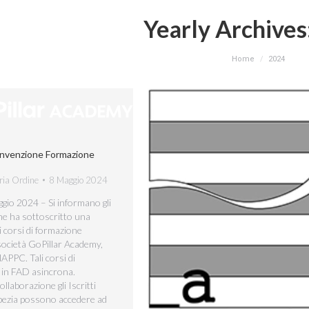
Yearly Archives
You are here:
Home
2024
venzione Formazione
ria Ordine
8 Maggio 2024
io 2024 – Si informano gli
ine ha sottoscritto una
 corsi di formazione
 società GoPillar Academy,
NAPPC. Tali corsi di
o in FAD asincrona.
llaborazione gli Iscritti
Spezia possono accedere ad