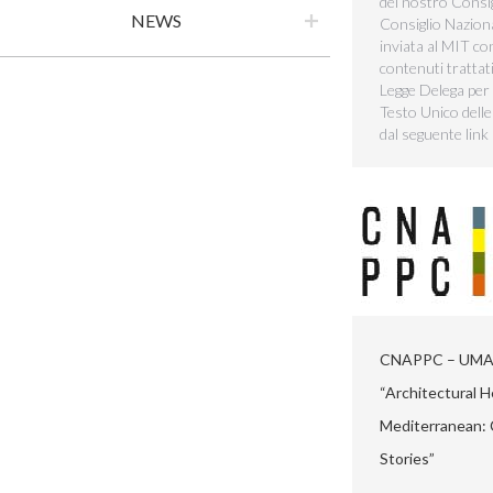
del nostro Consig
NEWS
Consiglio Naziona
inviata al MIT con 
contenuti trattat
Legge Delega per
Testo Unico delle
dal seguente link
CNAPPC – UMAR 
“Architectural H
Mediterranean:
Stories”