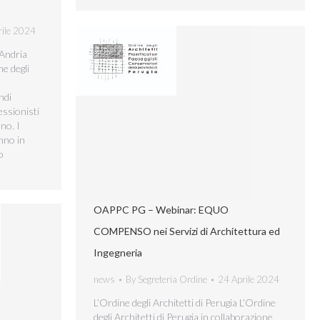
rile 2024
 Andria
ne degli
ndi
essionisti
rno. I
nno in
o
OAPPC PG – Webinar: EQUO
COMPENSO nei Servizi di Architettura ed
Ingegneria
news
By
Segreteria Ordine
24 Aprile 2024
L’Ordine degli Architetti di Perugia L’Ordine
degli Architetti di Perugia in collaborazione